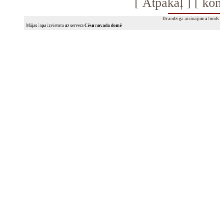
[
Atpakaļ
] [
kon
Draudzīgā aicinājuma fonds
Mājas lapa izvietota uz servera
Cēsu novada domē