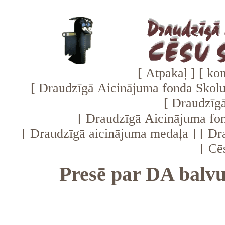
[
Atpakaļ
] [
kon
[
Draudzīgā Aicinājuma fonda Skolu 
[
Draudzīgā
[
Draudzīgā Aicinājuma fo
[
Draudzīgā aicinājuma medaļa
] [
Dra
[
Cēs
Presē par DA ba