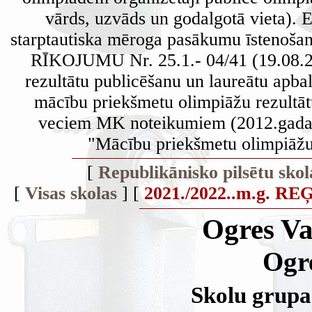
vārds, uzvāds un godalgotā vieta). 
starptautiska mēroga pasākumu īstenošana 
RĪKOJUMU Nr. 25.1.- 04/41 (19.08.20
rezultātu publicēšanu un laureātu apb
mācību priekšmetu olimpiāžu rezultātu
veciem MK noteikumiem (2012.gada 5
"Mācību priekšmetu olimpiāžu
[
Republikānisko pilsētu skol
[
Visas skolas
] [
2021./2022..m.g.
Ogres Va
Ogr
Skolu grupa