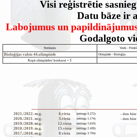
Visi reģistrētie sasni
Datu bāze ir a
Labojumus un papildinājumus s
Godalgoto vie
Notikums
Veids - Priek
Bioloģijas valsts 44.olimpiāde
Olimpiāde - Bioloģija
1
Kopā olimpiādes/ konkursi =
2021./2022.
m.g.
6.vieta
(reitings 0.272)
- datu bāze
2020./2021.
m.g.
3.vieta
(reitings 1.174)
- datu bāze
2019./2020.
m.g.
12.vieta
(reitings 1.619)
2018./2019.
m.g.
15.vieta
(reitings 2.439)
2017./2018.
m.g.
8.vieta
(reitings 3.704)