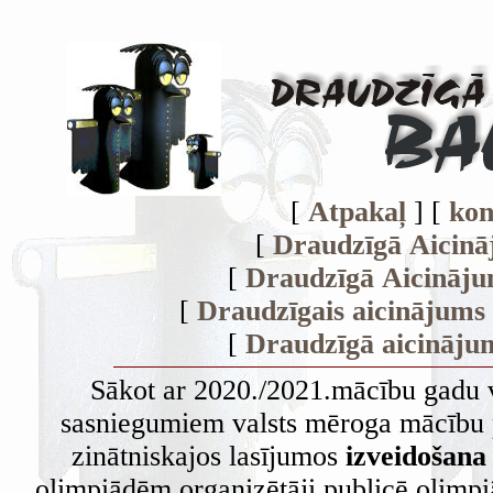
[
Atpakaļ
] [
kon
[
Draudzīgā Aicinā
[
Draudzīgā Aicināju
[
Draudzīgais aicinājums
[
Draudzīgā aicināju
Sākot ar 2020./2021.mācību gadu vi
sasniegumiem valsts mēroga mācību 
zinātniskajos lasījumos
izveidošana
olimpiādēm organizētāji publicē olimpi