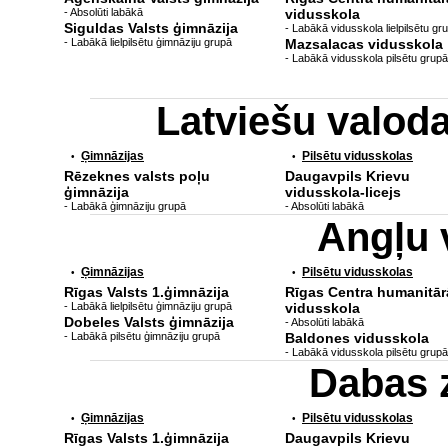
- Absolūti labākā
vidusskola
Siguldas Valsts ģimnāzija
- Labākā vidusskola lielpilsētu gr
- Labākā lielpilsētu ģimnāziju grupā
Mazsalacas vidusskola
- Labākā vidusskola pilsētu grupā
Latviešu valod
Ģimnāzijas
Pilsētu vidusskolas
•
•
Rēzeknes valsts poļu
Daugavpils Krievu
ģimnāzija
vidusskola-licejs
- Labākā ģimnāziju grupā
- Absolūti labākā
Angļu 
Ģimnāzijas
Pilsētu vidusskolas
•
•
Rīgas Valsts 1.ģimnāzija
Rīgas Centra humanitār
- Labākā lielpilsētu ģimnāziju grupā
vidusskola
Dobeles Valsts ģimnāzija
- Absolūti labākā
- Labākā pilsētu ģimnāziju grupā
Baldones vidusskola
- Labākā vidusskola pilsētu grupā
Dabas 
Ģimnāzijas
Pilsētu vidusskolas
•
•
Rīgas Valsts 1.ģimnāzija
Daugavpils Krievu