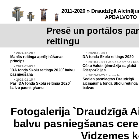
2011-2020 » Draudzīgā Aicināju
APBALVOTO 
Presē un portālos pa
reitingu
• 2024-12-28 /
• 2020-10-30 /
Manīts reitinga aprēķināšanas
DA fonda Skolu reitings 2020
princips
• 2019-12-01 / Jānis Gabrāns / DR
Cēsu Valsts ģimnāzija saglabā
• 2021-05-03 /
`DA fonda Skolu reitinga 2020` balvu
līderpozīcijas
pasniegšana
• 2019-11-25 / jauns.lv
Šodien pasniegtas Draudzīgā
• 2021-01-15 /
Par `DA fonda Skolu reitinga 2020`
aicinājuma fonda Skolu reitinga
balvu pasniegšanu
balvas
Fotogalerija `Draudzīgā A
balvu pasniegšanas cere
Vidzemes k