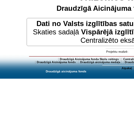
Draudzīgā Aicinājuma 
Dati no
Valsts izglītības sat
Skaties sadaļā
Vispārējā izglīt
Centralizēto eksā
Projektu realizē:
[
Draudzīgā Aicinājuma fonda Skolu reitings
] [
Central
[
Draudzīgā Aicinājuma fonds
] [
Draudzīgā aicinājuma medaļa
] [
Draudz
[
Atpakaļ
]
Draudzīgā aicinājuma fonds