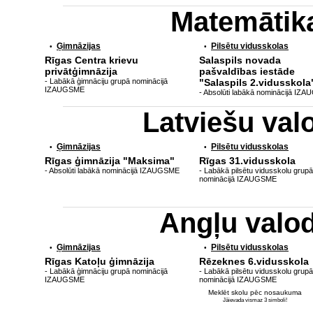
Matemātik
Ģimnāzijas
Pilsētu vidusskolas
•
•
Rīgas Centra krievu
Salaspils novada
privātģimnāzija
pašvaldības iestāde
- Labākā ģimnāciju grupā nominācijā
"Salaspils 2.vidusskola
IZAUGSME
- Absolūti labākā nominācijā IZ
Latviešu va
Ģimnāzijas
Pilsētu vidusskolas
•
•
Rīgas ģimnāzija "Maksima"
Rīgas 31.vidusskola
- Absolūti labākā nominācijā IZAUGSME
- Labākā pilsētu vidusskolu grupā
nominācijā IZAUGSME
Angļu valo
Ģimnāzijas
Pilsētu vidusskolas
•
•
Rīgas Katoļu ģimnāzija
Rēzeknes 6.vidusskola
- Labākā ģimnāciju grupā nominācijā
- Labākā pilsētu vidusskolu grupā
IZAUGSME
nominācijā IZAUGSME
Meklēt skolu pēc nosaukuma
Jāievada vismaz 3 simboli!