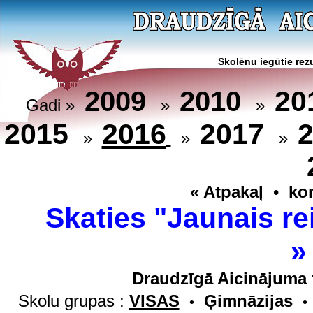
Skolēnu iegūtie rezu
20
2009
2010
Gadi »
»
»
2015
2016
2017
»
»
»
« Atpakaļ
•
ko
Skaties "Jaunais re
Draudzīgā Aicinājuma 
Skolu grupas :
VISAS
Ģimnāzijas
•
•