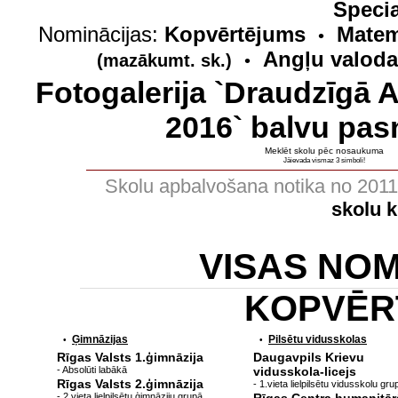
Specia
Nominācijas:
Kopvērtējums
Matem
•
Angļu valoda
(mazākumt. sk.)
•
Fotogalerija `Draudzīgā 
2016` balvu pas
Meklēt skolu pēc nosaukuma
Jāievada vismaz 3 simboli!
Skolu apbalvošana notika no 201
skolu 
VISAS NO
KOPVĒR
Ģimnāzijas
Pilsētu vidusskolas
•
•
Rīgas Valsts 1.ģimnāzija
Daugavpils Krievu
- Absolūti labākā
vidusskola-licejs
Rīgas Valsts 2.ģimnāzija
- 1.vieta lielpilsētu vidusskolu gru
- 2.vieta lielpilsētu ģimnāziju grupā