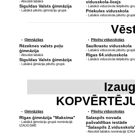
- Absolūti labākā
vidusskola-licejs
Siguldas Valsts ģimnāzija
- Labākā vidusskola lielpilsētu gr
- Labākā pilsētu ģimnāziju grupā
Priekules vidusskola
- Labākā vidusskola pilsētu grupā
Vēs
Ģimnāzijas
Pilsētu vidusskolas
•
•
Rēzeknes valsts poļu
Saulkrastu vidusskola
ģimnāzija
- Labākā vidusskola pilsētu grupā
Rīgas 64.vidusskola
- Absolūti labākā
Siguldas Valsts ģimnāzija
- Labākā vidusskola lielpilsētu gr
- Labākā ģimāzija pilsētu grupā
Izau
KOPVĒRTĒJ
Ģimnāzijas
Pilsētu vidusskolas
•
•
Rīgas ģimnāzija "Maksima"
Salaspils novada
- Labākā ģimnāziju grupā nominācijā
pašvaldības iestāde
IZAUGSME
"Salaspils 2.vidusskola
- Absolūti labākā nominācijā IZ