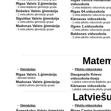
Rīgas Centra humanitār
Rīgas Valsts 3.ģimnāzija
vidusskola
- 3.vieta lielpilsētu ģimnāziju grupā
- 2.vieta lielpilsētu vidusskolu gru
Dobeles Valsts ģimnāzija
Rīgas 64.vidusskola
- 1.vieta pilsētu ģimnāziju grupā
- 3.vieta lielpilsētu vidusskolu gru
Siguldas Valsts ģimnāzija
Kārsavas vidusskola
- 2.vieta pilsētu ģimnāziju grupā
- 1.vieta pilsētu vidusskolu grupā
Madonas Valsts ģimnāzija
Ogres 1.vidusskola
- 3.vieta pilsētu ģimnāziju grupā
- 2.vieta pilsētu vidusskolu grupā
Baldones vidusskola
- 3.vieta pilsētu vidusskolu grupā
Matem
Ģimnāzijas
Pilsētu vidusskolas
•
•
Rīgas Valsts 1.ģimnāzija
Daugavpils Krievu
- Absolūti labākā
vidusskola-licejs
Madonas Valsts ģimnāzija
- Labākā vidusskola lielpilsētu gr
- Labākā pilsētu ģimnāziju grupā
Kārsavas vidusskola
- Labākā vidusskola pilsētu grupā
Latvieš
Ģimnāzijas
Pilsētu vidusskolas
•
•
Āgenskalna Valsts ģimnāzija
Rīgas Centra humanitār