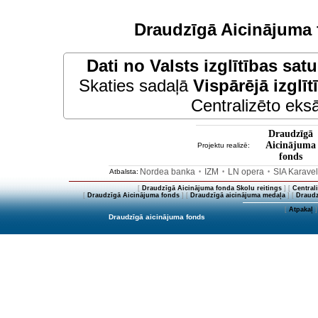
Draudzīgā Aicinājuma 
Dati no
Valsts izglītības sat
Skaties sadaļā
Vispārējā izglīt
Centralizēto eksā
Draudzīgā
Aicinājuma
Projektu realizē:
fonds
Nordea banka
IZM
LN opera
SIA Karave
Atbalsta:
•
•
•
[
Draudzīgā Aicinājuma fonda Skolu reitings
] [
Central
[
Draudzīgā Aicinājuma fonds
] [
Draudzīgā aicinājuma medaļa
] [
Draudz
[
Atpakaļ
]
Draudzīgā aicinājuma fonds