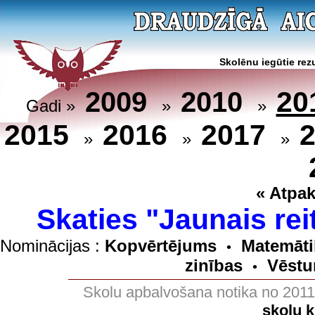
Skolēnu iegūtie rezu
20
2009
2010
Gadi »
»
»
2015
2016
2017
»
»
»
« Atpak
Skaties "Jaunais rei
Nominācijas :
Kopvērtējums
Matemāti
•
zinības
Vēstu
•
Skolu apbalvošana notika no 201
skolu 