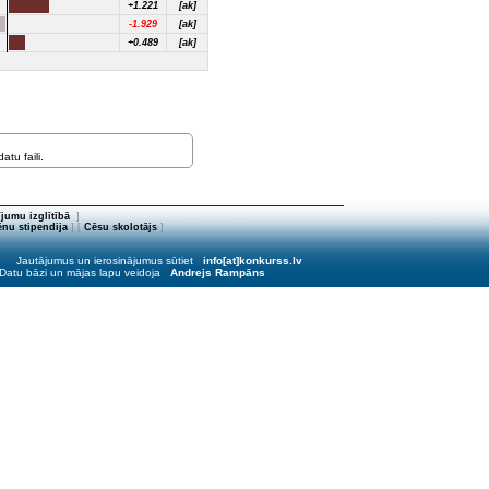
+1.221
[ak]
-1.929
[ak]
+0.489
[ak]
tu faili.
jumu izglītībā
]
nu stipendija
] [
Cēsu skolotājs
]
Jautājumus un ierosinājumus sūtiet
info[at]konkurss.lv
Datu bāzi un mājas lapu veidoja
Andrejs Rampāns