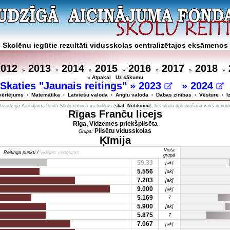
Skolēnu iegūtie rezultāti vidusskolas centralizētajos eksāmenos
2012
2013
2014
2015
2016
2017
2018
»
»
»
»
»
»
»
« Atpakaļ
Uz sākumu
Skaties "Jaunais reitings" »
2023
»
2024
vērtējums
Matemātika
Latviešu valoda
Angļu valoda
Dabas zinības
Vēsture
I
•
•
•
•
•
•
Draudzīgā Aicinājuma fonda Skolu reitinga metodikas (
skat. Nolikumu
), bet skolu apbalvošana vairs nenoti
Rīgas Franču licejs
Rīga, Vidzemes priekšpilsēta
Pilsētu vidusskolas
Grupa:
Ķīmija
Vieta
Reitinga punkti /
Vidējais vērtējums
grupā
59.33
[ak]
5.556
[ak]
7.283
[ak]
9.000
[ak]
5.169
7
5.900
[ak]
5.875
7
7.067
[ak]