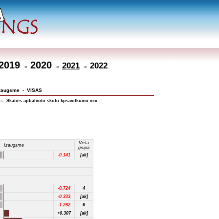
2019
2020
2021
2022
»
»
»
zaugsme
VISAS
•
ks.
Skaties apbalvoto skolu kpsavilkumu »»»
Vieta
Izaugsme
grupā
-0.141
[ak]
-0.724
4
-0.333
[ak]
-1.262
6
+0.307
[ak]