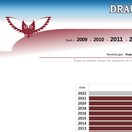
2011
2009
2010
Gadi »
»
»
»
Nominācijas :
Kop
Šogad un turpmāk reitings tiks aprēķināts pēc 
Gads
2022
2021
2020
2018
2016
2015
2014
2013