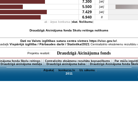
7.300
[ak]
5.500
[ak]
7.429
[ak]
6.940
8
ak - ārpus konkursa (
skat. Nolikumu
)
Draudzīgā Aicinājuma fonda Skolu reitinga nolikums
Dati no
Valsts izglītības satura centra
vietnes https://visc.gov.lv/
.
 sadaļā
Vispārējā izglītība / Pārbaudes darbi / Statistika/2021
Centralizēto eksāmenu rezultātu da
Draudzīgā Aicinājuma fonds
Projektu realizē:
inājuma fonda Skolu reitings
] [
Centralizēto eksāmenu rezultātu kopsavilkums
] [
Par mūža ieguldī
[
Draudzīgā aicinājuma medaļa
] [
Draudzīgā aicinājuma balva
] [
Draudzīgā Aicinājuma fonda Skolē
[
Atpakaļ
] [
konkurss.lv
] [
Uz sākumu
]
2011