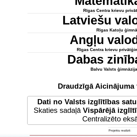
Matemātik
Rīgas Centra krievu privā
Latviešu va
Rīgas Katoļu ģimnā
Angļu valo
Rīgas Centra krievu privātģi
Dabas zinī
Balvu Valsts ģimnāzij
Draudzīgā Aicinājuma 
Dati no
Valsts izglītības sat
Skaties sadaļā
Vispārējā izglīt
Centralizēto eksā
Projektu realizē: