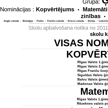
Ģ
Grupa:
Nominācijas :
Kopvērtējums
Matemāti
•
zinības
•
Angļu valoda
Bioloģija
Fizika
Franču valoda
Krievu valoda
Ķīmija
Latvieš
•
•
•
•
•
•
Skolu apbalvošana notika no 201
skolu 
VISAS NO
KOPVĒR
Rīgas Valsts 1.ģim
Rīgas Valsts 2.ģim
Rīgas Franču licej
Siguldas Valsts ģi
Balvu Valsts ģimnā
Madonas Valsts ģi
Matem
Rīgas Valsts 1.ģim
Rēzeknes valsts po