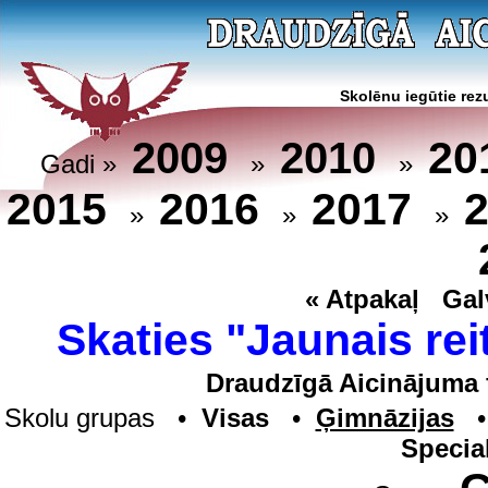
Skolēnu iegūtie rezu
20
2009
2010
Gadi »
»
»
2015
2016
2017
»
»
»
« Atpakaļ
Gal
Skaties "Jaunais rei
Draudzīgā Aicinājuma 
Skolu grupas •
Visas
•
Ģimnāzijas
Specia