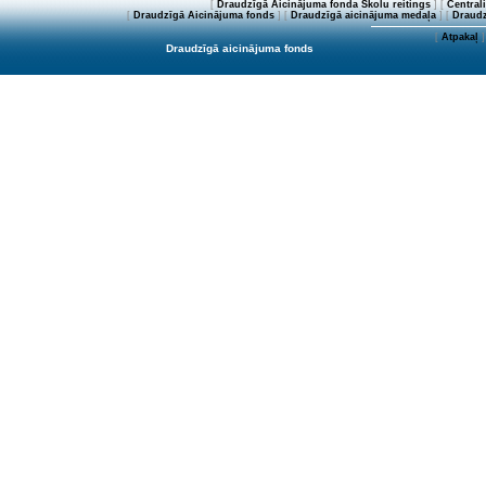
[
Draudzīgā Aicinājuma fonda Skolu reitings
] [
Central
[
Draudzīgā Aicinājuma fonds
] [
Draudzīgā aicinājuma medaļa
] [
Draudz
[
Atpakaļ
]
Draudzīgā aicinājuma fonds