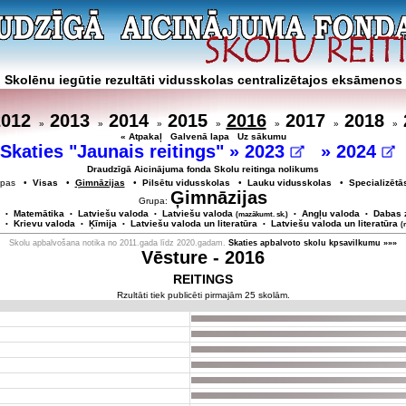
Skolēnu iegūtie rezultāti vidusskolas centralizētajos eksāmenos
2012
2013
2014
2015
2016
2017
2018
»
»
»
»
»
»
»
« Atpakaļ
Galvenā lapa
Uz sākumu
Skaties "Jaunais reitings" »
2023
»
2024
Draudzīgā Aicinājuma fonda Skolu reitinga nolikums
rupas •
Visas
•
Ģimnāzijas
•
Pilsētu vidusskolas
•
Lauku vidusskolas
•
Specializētā
Ģimnāzijas
Grupa:
Matemātika
Latviešu valoda
Latviešu valoda
Angļu valoda
Dabas 
•
•
•
(mazākumt. sk.)
•
•
Krievu valoda
Ķīmija
Latviešu valoda un literatūra
Latviešu valoda un literatūra
•
•
•
•
(
Skolu apbalvošana notika no 2011.gada līdz 2020.gadam.
Skaties apbalvoto skolu kpsavilkumu »»»
Vēsture - 2016
REITINGS
Rzultāti tiek publicēti pirmajām 25 skolām.