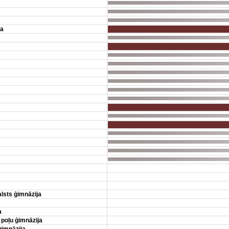
ja
lsts ģimnāzija
a
 poļu ģimnāzija