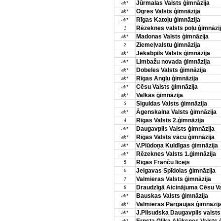
Jūrmalas Valsts ģimnāzija
ak*
Ogres Valsts ģimnāzija
ak*
Rīgas Katoļu ģimnāzija
ak*
Rēzeknes valsts poļu ģimnāzi
1
Madonas Valsts ģimnāzija
ak*
Ziemeļvalstu ģimnāzija
2
Jēkabpils Valsts ģimnāzija
ak*
Limbažu novada ģimnāzija
ak*
Dobeles Valsts ģimnāzija
ak*
Rīgas Angļu ģimnāzija
ak*
Cēsu Valsts ģimnāzija
ak*
Valkas ģimnāzija
ak*
Siguldas Valsts ģimnāzija
3
Āgenskalna Valsts ģimnāzija
ak*
Rīgas Valsts 2.ģimnāzija
4
Daugavpils Valsts ģimnāzija
ak*
Rīgas Valsts vācu ģimnāzija
ak*
V.Plūdoņa Kuldīgas ģimnāzija
ak*
Rēzeknes Valsts 1.ģimnāzija
ak*
Rīgas Franču licejs
5
Jelgavas Spīdolas ģimnāzija
6
Valmieras Valsts ģimnāzija
7
Draudzīgā Aicinājuma Cēsu Va
8
Bauskas Valsts ģimnāzija
ak*
Valmieras Pārgaujas ģimnāzij
ak*
J.Pilsudska Daugavpils valsts
ak*