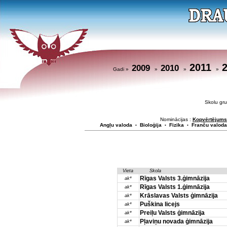
2011
2009
2010
Gadi »
»
»
»
Skolu g
Nominācijas :
Kopvērtējums
Angļu valoda
Bioloģija
Fizika
Franču valoda
•
•
•
Vieta
Skola
Rīgas Valsts 3.ģimnāzija
ak*
Rīgas Valsts 1.ģimnāzija
ak*
Krāslavas Valsts ģimnāzija
ak*
Puškina licejs
ak*
Preiļu Valsts ģimnāzija
ak*
Pļaviņu novada ģimnāzija
ak*