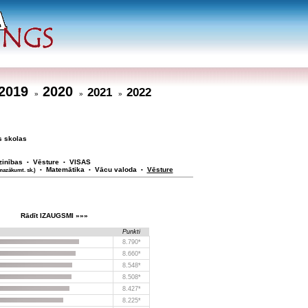
2019
2020
2021
2022
»
»
»
s skolas
zinības
Vēsture
VISAS
•
•
Matemātika
Vācu valoda
Vēsture
mazākumt. sk.)
•
•
•
Rādīt IZAUGSMI »»»
Punkti
8.790*
8.660*
8.548*
8.508*
8.427*
8.225*