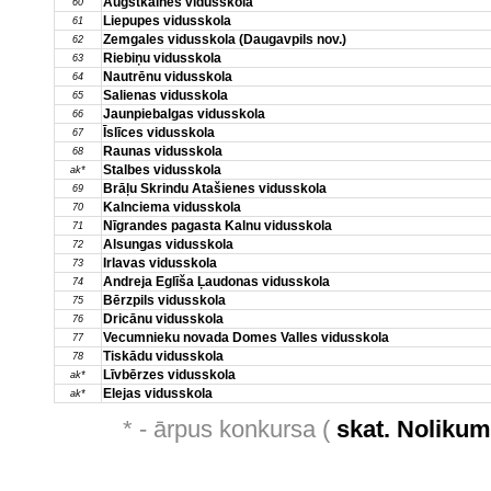
Augstkalnes vidusskola
60
Liepupes vidusskola
61
Zemgales vidusskola (Daugavpils nov.)
62
Riebiņu vidusskola
63
Nautrēnu vidusskola
64
Salienas vidusskola
65
Jaunpiebalgas vidusskola
66
Īslīces vidusskola
67
Raunas vidusskola
68
Stalbes vidusskola
ak*
Brāļu Skrindu Atašienes vidusskola
69
Kalnciema vidusskola
70
Nīgrandes pagasta Kalnu vidusskola
71
Alsungas vidusskola
72
Irlavas vidusskola
73
Andreja Eglīša Ļaudonas vidusskola
74
Bērzpils vidusskola
75
Dricānu vidusskola
76
Vecumnieku novada Domes Valles vidusskola
77
Tiskādu vidusskola
78
Līvbērzes vidusskola
ak*
Elejas vidusskola
ak*
* - ārpus konkursa (
skat. Noliku