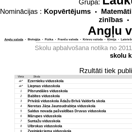
Lauk
Grupa:
Nominācijas :
Kopvērtējums
Matemāti
•
zinības
•
Angļu v
Angļu valoda
Bioloģija
Fizika
Franču valoda
Krievu valoda
Ķīmija
Latvieš
•
•
•
•
•
•
Skolu apbalvošana notika no 201
skolu 
Rzultāti tiek pub
Vieta
Skola
Ezernieku vidusskola
ak*
Liepnas vidusskola
ak*
Pilsrundāles vidusskola
1
Babītes vidusskola
2
Privātā vidusskola Ādažu Brīvā Valdorfa skola
3
Neretas Jāņa Jaunsudrabiņa vidusskola
4
Saldus novada pašvaldības Druvas vidusskola
5
Mārupes vidusskola
6
Suntažu vidusskola
7
Ulbrokas vidusskola
8
Zvejniekciema vidusskola
9