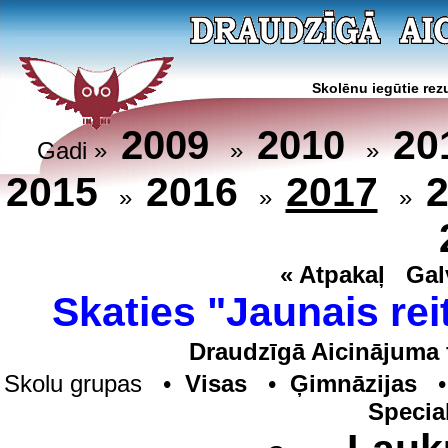
Skolēnu iegūtie rezu
20
2009
2010
Gadi »
»
»
2015
2016
2017
»
»
»
« Atpakaļ
Gal
Skaties "Jaunais rei
Draudzīgā Aicinājuma 
Skolu grupas •
Visas
•
Ģimnāzijas
Specia