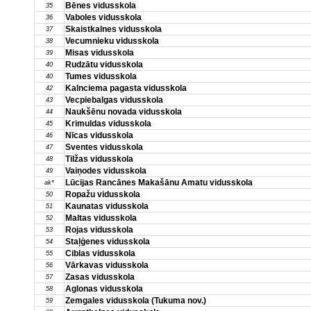
Bēnes vidusskola
35
Vaboles vidusskola
36
Skaistkalnes vidusskola
37
Vecumnieku vidusskola
38
Misas vidusskola
39
Rudzātu vidusskola
40
Tumes vidusskola
40
Kalnciema pagasta vidusskola
42
Vecpiebalgas vidusskola
43
Naukšēnu novada vidusskola
44
Krimuldas vidusskola
45
Nīcas vidusskola
46
Sventes vidusskola
47
Tilžas vidusskola
48
Vaiņodes vidusskola
49
Lūcijas Rancānes Makašānu Amatu vidusskola
ak*
Ropažu vidusskola
50
Kaunatas vidusskola
51
Maltas vidusskola
52
Rojas vidusskola
53
Staļģenes vidusskola
54
Ciblas vidusskola
55
Vārkavas vidusskola
56
Zasas vidusskola
57
Aglonas vidusskola
58
Zemgales vidusskola (Tukuma nov.)
59