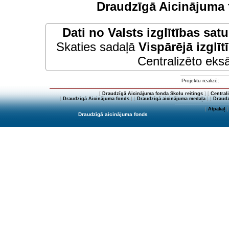
Draudzīgā Aicinājuma 
Dati no
Valsts izglītības sat
Skaties sadaļā
Vispārējā izglīt
Centralizēto eksā
Projektu realizē:
[
Draudzīgā Aicinājuma fonda Skolu reitings
] [
Central
[
Draudzīgā Aicinājuma fonds
] [
Draudzīgā aicinājuma medaļa
] [
Draudz
[
Atpakaļ
]
Draudzīgā aicinājuma fonds