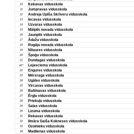
Ķekavas vidusskola
10
Jumpravas vidusskola
11
Andreja Upīša Skrīveru vidusskola
12
Iecavas vidusskola
13
Uzvaras vidusskola
14
Mālpils novada vidusskola
15
Jaunpils vidusskola
16
Ādažu vidusskola
17
Rugāju novada vidusskola
18
Nītaures vidusskola
19
Špoģu vidusskola
20
Dundagas vidusskola
21
Lejasciema vidusskola
ak*
Engures vidusskola
22
Mērsraga vidusskola
23
Ugāles vidusskola
24
Vircavas vidusskola
25
Baltinavas vidusskola
26
Ērgļu vidusskola
27
Priekuļu vidusskola
28
Salas vidusskola
29
Lizuma vidusskola
30
Rekavas vidusskola
31
Ilmāra Gaiša Kokneses vidusskola
32
Ozolnieku vidusskola
33
Madlienas vidusskola
34