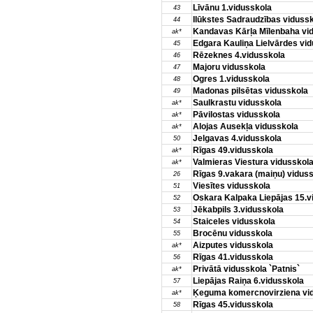
Līvānu 1.vidusskola
43
Ilūkstes Sadraudzības viduss
44
Kandavas Kārļa Mīlenbaha vi
ak*
Edgara Kauliņa Lielvārdes vi
45
Rēzeknes 4.vidusskola
46
Majoru vidusskola
47
Ogres 1.vidusskola
48
Madonas pilsētas vidusskola
49
Saulkrastu vidusskola
ak*
Pāvilostas vidusskola
ak*
Alojas Ausekļa vidusskola
ak*
Jelgavas 4.vidusskola
50
Rīgas 49.vidusskola
ak*
Valmieras Viestura vidusskol
ak*
Rīgas 9.vakara (maiņu) vidus
26
Viesītes vidusskola
51
Oskara Kalpaka Liepājas 15.v
52
Jēkabpils 3.vidusskola
53
Staiceles vidusskola
54
Brocēnu vidusskola
55
Aizputes vidusskola
ak*
Rīgas 41.vidusskola
56
Privātā vidusskola `Patnis`
ak*
Liepājas Raiņa 6.vidusskola
57
Ķeguma komercnovirziena vi
ak*
Rīgas 45.vidusskola
58