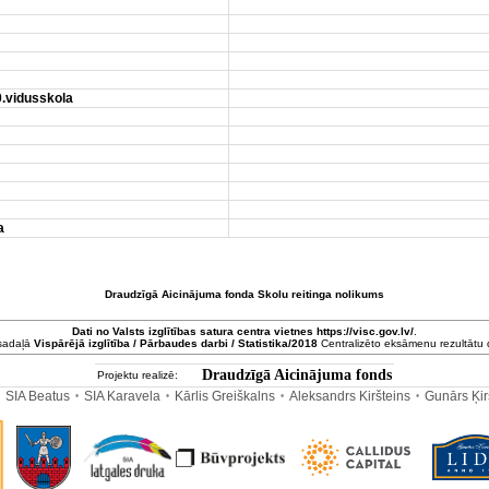
0.vidusskola
a
Draudzīgā Aicinājuma fonda Skolu reitinga nolikums
Dati no
Valsts izglītības satura centra
vietnes https://visc.gov.lv/
.
 sadaļā
Vispārējā izglītība / Pārbaudes darbi / Statistika/2018
Centralizēto eksāmenu rezultātu da
Draudzīgā Aicinājuma fonds
Projektu realizē:
SIA Beatus
SIA Karavela
Kārlis Greiškalns
Aleksandrs Kiršteins
Gunārs Ķi
•
•
•
•