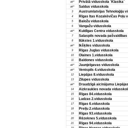
Privātā vidusskola `Klasika`
ak*
Saldus vidusskola
ak*
Austrumlatvijas Tehnoloģiju v
3
Rīgas Itas Kozakēvičas Poļu 
4
Baložu vidusskola
5
Vangažu vidusskola
6
Kuldīgas Centra vidusskola
ak*
Salaspils novada pašvaldības 
7
Ilūkstes 1.vidusskola
8
Ikšķiles vidusskola
ak*
Rīgas Juglas vidusskola
9
Olaines 1.vidusskola
10
Baldones vidusskola
11
Jaunjelgavas vidusskola
ak*
Ventspils 4.vidusskola
ak*
Liepājas 8.vidusskola
12
Zilupes vidusskola
13
Draudzīgā aicinājuma Liepājas
ak*
Aizkraukles novada vidusskol
14
Rīgas 84.vidusskola
15
Ludzas 2.vidusskola
16
Rīgas 6.vidusskola
17
Preiļu 2.vidusskola
18
Rīgas 93.vidusskola
19
Rēzeknes 5.vidusskola
20
Rīgas 94.vidusskola
21