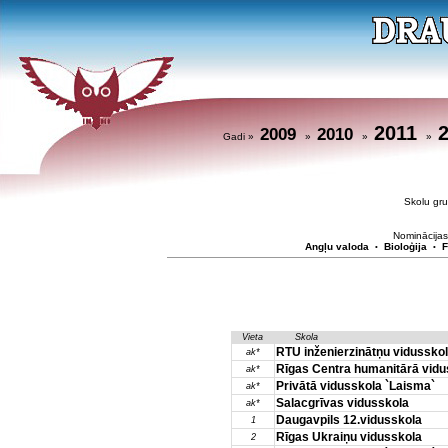
2011
2009
2010
Gadi »
»
»
»
Skolu g
Nominācijas
Angļu valoda
Bioloģija
F
•
•
Vieta
Skola
RTU inženierzinātņu vidussko
ak*
Rīgas Centra humanitārā vidu
ak*
Privātā vidusskola `Laisma`
ak*
Salacgrīvas vidusskola
ak*
Daugavpils 12.vidusskola
1
Rīgas Ukraiņu vidusskola
2