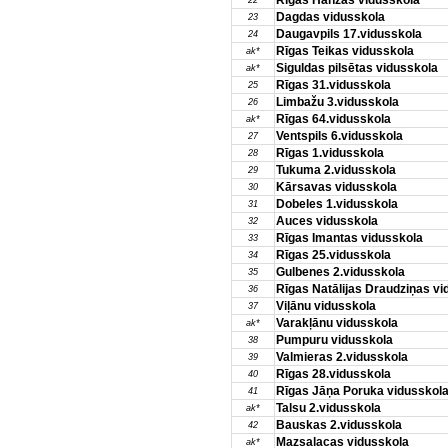
Rīgas Hanzas vidusskola
22
Dagdas vidusskola
23
Daugavpils 17.vidusskola
24
Rīgas Teikas vidusskola
ak*
Siguldas pilsētas vidusskola
ak*
Rīgas 31.vidusskola
25
Limbažu 3.vidusskola
26
Rīgas 64.vidusskola
ak*
Ventspils 6.vidusskola
27
Rīgas 1.vidusskola
28
Tukuma 2.vidusskola
29
Kārsavas vidusskola
30
Dobeles 1.vidusskola
31
Auces vidusskola
32
Rīgas Imantas vidusskola
33
Rīgas 25.vidusskola
34
Gulbenes 2.vidusskola
35
Rīgas Natālijas Draudziņas vi
36
Viļānu vidusskola
37
Varakļānu vidusskola
ak*
Pumpuru vidusskola
38
Valmieras 2.vidusskola
39
Rīgas 28.vidusskola
40
Rīgas Jāņa Poruka vidusskol
41
Talsu 2.vidusskola
ak*
Bauskas 2.vidusskola
42
Mazsalacas vidusskola
ak*