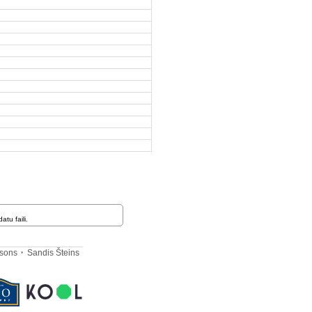
tu faili.
rsons
Sandis Šteins
•