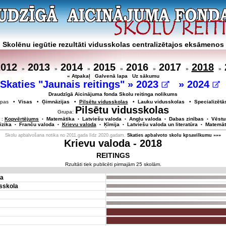
Skolēnu iegūtie rezultāti vidusskolas centralizētajos eksāmenos
2012
2013
2014
2015
2016
2017
2018
»
»
»
»
»
»
»
« Atpakaļ
Galvenā lapa
Uz sākumu
Skaties "Jaunais reitings" »
2023
»
2024
Draudzīgā Aicinājuma fonda Skolu reitinga nolikums
rupas •
Visas
•
Ģimnāzijas
•
Pilsētu vidusskolas
•
Lauku vidusskolas
•
Specializētā
Pilsētu vidusskolas
Grupa:
 :
Kopvērtējums
Matemātika
Latviešu valoda
Angļu valoda
Dabas zinības
Vēstu
•
•
•
•
•
izika
Franču valoda
Krievu valoda
Ķīmija
Latviešu valoda un literatūra
Matemāt
•
•
•
•
•
Skolu apbalvošana notika no 2011.gada līdz 2020.gadam.
Skaties apbalvoto skolu kpsavilkumu »»»
Krievu valoda - 2018
REITINGS
Rzultāti tiek publicēti pirmajām 25 skolām.
la
sskola