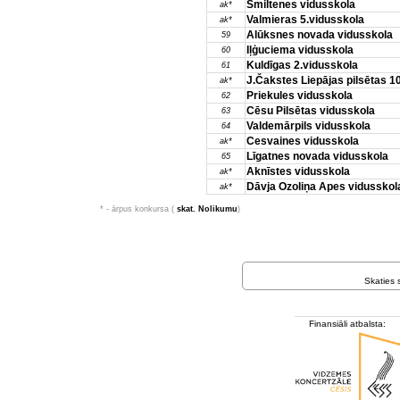
Smiltenes vidusskola
ak*
Valmieras 5.vidusskola
ak*
Alūksnes novada vidusskola
59
Iļģuciema vidusskola
60
Kuldīgas 2.vidusskola
61
J.Čakstes Liepājas pilsētas 1
ak*
Priekules vidusskola
62
Cēsu Pilsētas vidusskola
63
Valdemārpils vidusskola
64
Cesvaines vidusskola
ak*
Līgatnes novada vidusskola
65
Aknīstes vidusskola
ak*
Dāvja Ozoliņa Apes vidusskol
ak*
* - ārpus konkursa (
skat. Nolikumu
)
Skaties
Finansiāli atbalsta: