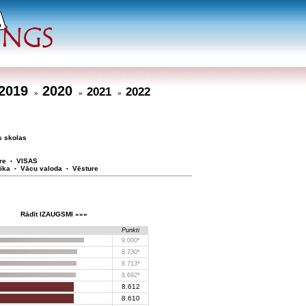
2019
2020
2021
2022
»
»
»
s skolas
re
VISAS
•
ika
Vācu valoda
Vēsture
•
•
Rādīt IZAUGSMI »»»
Punkti
9.000*
8.730*
8.713*
8.692*
8.612
8.610