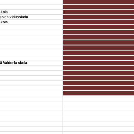
skola
ruvas vidusskola
skola
ā Valdorfa skola