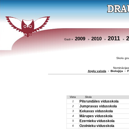
2011
2009
2010
Gadi »
»
»
»
Skolu g
Nominācijas
Angļu valoda
Bioloģija
F
•
•
Vieta
Skola
Pilsrundāles vidusskola
1
Jumpravas vidusskola
2
Ķekavas vidusskola
3
Mārupes vidusskola
4
Ezernieku vidusskola
5
Ozolnieku vidusskola
6