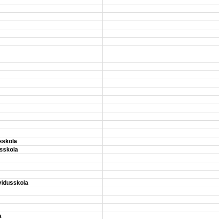
sskola
usskola
vidusskola
a