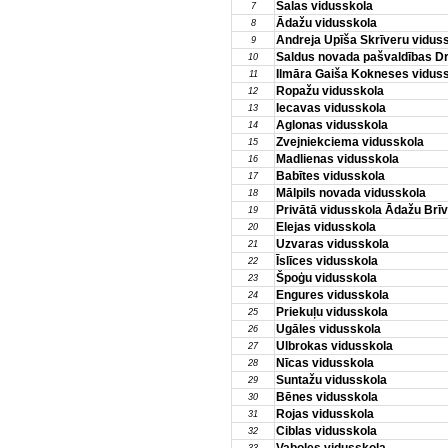
Salas vidusskola
7
Ādažu vidusskola
8
Andreja Upīša Skrīveru vidus
9
Saldus novada pašvaldības D
10
Ilmāra Gaiša Kokneses vidus
11
Ropažu vidusskola
12
Iecavas vidusskola
13
Aglonas vidusskola
14
Zvejniekciema vidusskola
15
Madlienas vidusskola
16
Babītes vidusskola
17
Mālpils novada vidusskola
18
Privātā vidusskola Ādažu Brīv
19
Elejas vidusskola
20
Uzvaras vidusskola
21
Īslīces vidusskola
22
Špoģu vidusskola
23
Engures vidusskola
24
Priekuļu vidusskola
25
Ugāles vidusskola
26
Ulbrokas vidusskola
27
Nīcas vidusskola
28
Suntažu vidusskola
29
Bēnes vidusskola
30
Rojas vidusskola
31
Ciblas vidusskola
32