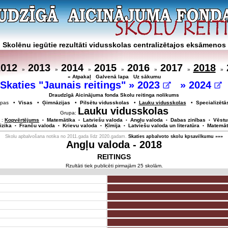
Skolēnu iegūtie rezultāti vidusskolas centralizētajos eksāmenos
2012
2013
2014
2015
2016
2017
2018
»
»
»
»
»
»
»
« Atpakaļ
Galvenā lapa
Uz sākumu
Skaties "Jaunais reitings" »
2023
»
2024
Draudzīgā Aicinājuma fonda Skolu reitinga nolikums
rupas •
Visas
•
Ģimnāzijas
•
Pilsētu vidusskolas
•
Lauku vidusskolas
•
Specializētā
Lauku vidusskolas
Grupa:
 :
Kopvērtējums
Matemātika
Latviešu valoda
Angļu valoda
Dabas zinības
Vēstu
•
•
•
•
•
izika
Franču valoda
Krievu valoda
Ķīmija
Latviešu valoda un literatūra
Matemāt
•
•
•
•
•
Skolu apbalvošana notika no 2011.gada līdz 2020.gadam.
Skaties apbalvoto skolu kpsavilkumu »»»
Angļu valoda - 2018
REITINGS
Rzultāti tiek publicēti pirmajām 25 skolām.