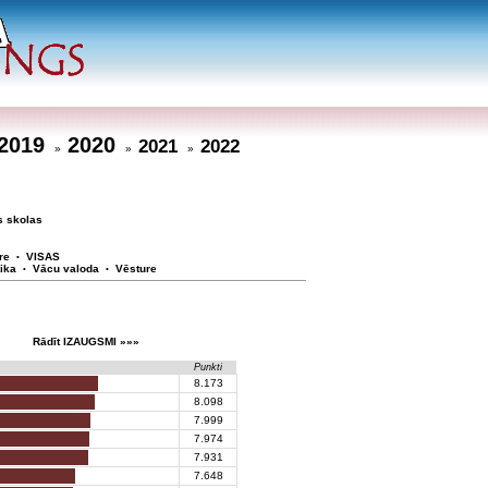
2019
2020
2021
2022
»
»
»
s skolas
re
VISAS
•
ika
Vācu valoda
Vēsture
•
•
Rādīt IZAUGSMI »»»
Punkti
8.173
8.098
7.999
7.974
7.931
7.648