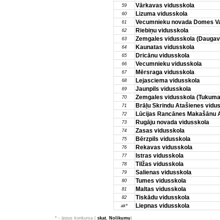
Vārkavas vidusskola
59
Lizuma vidusskola
60
Vecumnieku novada Domes Val
61
Riebiņu vidusskola
62
Zemgales vidusskola (Daugavp
63
Kaunatas vidusskola
64
Dricānu vidusskola
65
Vecumnieku vidusskola
66
Mērsraga vidusskola
67
Lejasciema vidusskola
68
Jaunpils vidusskola
69
Zemgales vidusskola (Tukuma
70
Brāļu Skrindu Atašienes vidu
71
Lūcijas Rancānes Makašānu 
72
Rugāju novada vidusskola
73
Zasas vidusskola
74
Bērzpils vidusskola
75
Rekavas vidusskola
76
Istras vidusskola
77
Tilžas vidusskola
78
Salienas vidusskola
79
Tumes vidusskola
80
Maltas vidusskola
81
Tiskādu vidusskola
82
Liepnas vidusskola
ak*
* - ārpus konkursa (
skat. Nolikumu
)