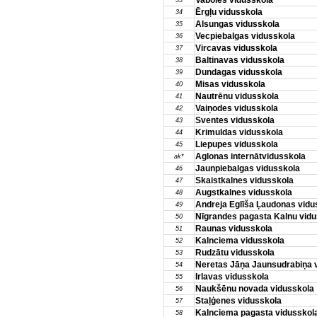
Vaboles vidusskola
33
Ērgļu vidusskola
34
Alsungas vidusskola
35
Vecpiebalgas vidusskola
36
Vircavas vidusskola
37
Baltinavas vidusskola
38
Dundagas vidusskola
39
Misas vidusskola
40
Nautrēnu vidusskola
41
Vaiņodes vidusskola
42
Sventes vidusskola
43
Krimuldas vidusskola
44
Liepupes vidusskola
45
Aglonas internātvidusskola
ak*
Jaunpiebalgas vidusskola
46
Skaistkalnes vidusskola
47
Augstkalnes vidusskola
48
Andreja Eglīša Ļaudonas vidu
49
Nīgrandes pagasta Kalnu vid
50
Raunas vidusskola
51
Kalnciema vidusskola
52
Rudzātu vidusskola
53
Neretas Jāņa Jaunsudrabiņa 
54
Irlavas vidusskola
55
Naukšēnu novada vidusskola
56
Staļģenes vidusskola
57
Kalnciema pagasta vidusskol
58