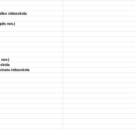
les vidusskola
ils nov.)
 nov.)
sskola
Amatu vidusskola