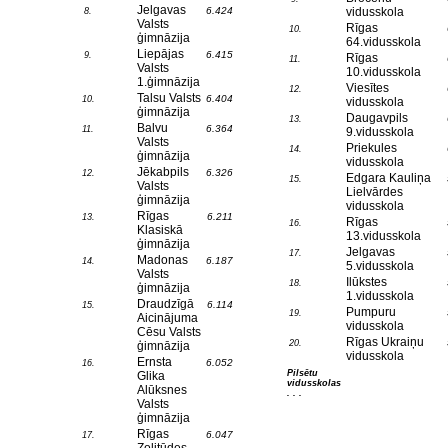
Jelgavas
6.424
vidusskola
8.
Valsts
Rīgas
10.
ģimnāzija
64.vidusskola
Liepājas
6.415
9.
Rīgas
11.
Valsts
10.vidusskola
1.ģimnāzija
Viesītes
12.
Talsu Valsts
6.404
10.
vidusskola
ģimnāzija
Daugavpils
13.
Balvu
6.364
11.
9.vidusskola
Valsts
Priekules
14.
ģimnāzija
vidusskola
Jēkabpils
6.326
12.
Edgara Kauliņa
15.
Valsts
Lielvārdes
ģimnāzija
vidusskola
Rīgas
6.211
13.
Rīgas
16.
Klasiskā
13.vidusskola
ģimnāzija
Jelgavas
17.
Madonas
6.187
14.
5.vidusskola
Valsts
Ilūkstes
18.
ģimnāzija
1.vidusskola
Draudzīgā
6.114
15.
Pumpuru
19.
Aicinājuma
vidusskola
Cēsu Valsts
Rīgas Ukraiņu
20.
ģimnāzija
vidusskola
Ernsta
6.052
16.
Pilsētu
Glika
vidusskolas
Alūksnes
. . .
Valsts
ģimnāzija
Rīgas
6.047
17.