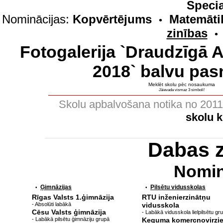
Specia
Nominācijas:
Kopvērtējums
Matemāti
•
zinības
•
Fotogalerija `Draudzīgā 
2018` balvu pas
Meklēt skolu pēc nosaukuma
Jāievada vismaz 3 simboli!
Skolu apbalvošana notika no 201
skolu 
Dabas 
Nomin
Ģimnāzijas
Pilsētu vidusskolas
•
•
Rīgas Valsts 1.ģimnāzija
RTU inženierzinātņu
- Absolūti labākā
vidusskola
Cēsu Valsts ģimnāzija
- Labākā vidusskola lielpilsētu gr
- Labākā pilsētu ģimnāziju grupā
Ķeguma komercnovirzi