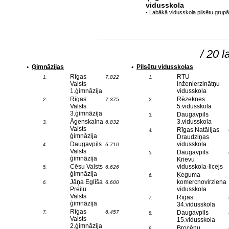
vidusskola
- Labākā vidusskola pilsētu grupā
/ 20 l
•
Ģimnāzijas
•
Pilsētu vidusskolas
Rīgas
RTU
7.822
1.
1.
Valsts
inženierzinātņu
1.ģimnāzija
vidusskola
Rīgas
Rēzeknes
7.375
2.
2.
Valsts
5.vidusskola
3.ģimnāzija
Daugavpils
3.
Āgenskalna
3.vidusskola
6.832
3.
Valsts
Rīgas Natālijas
4.
ģimnāzija
Draudziņas
Daugavpils
vidusskola
6.710
4.
Valsts
Daugavpils
5.
ģimnāzija
Krievu
Cēsu Valsts
vidusskola-licejs
6.626
5.
ģimnāzija
Ķeguma
6.
Jāņa Eglīša
komercnovirziena
6.600
6.
Preiļu
vidusskola
Valsts
Rīgas
7.
ģimnāzija
34.vidusskola
Rīgas
6.457
Daugavpils
7.
8.
Valsts
15.vidusskola
2.ģimnāzija
Brocēnu
9.