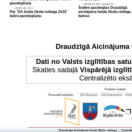
pasniegšana
• 2019-11-25 / jauns.lv
Šodien pasniegtas Draudzīgā
• 2021-01-15 /
Par `DA fonda Skolu reitinga 2020`
aicinājuma fonda Skolu reitinga
balvu pasniegšanu
balvas
Draudzīgā Aicinājuma 
Dati no
Valsts izglītības sat
Skaties sadaļā
Vispārējā izglīt
Centralizēto eksā
Projektu realizē:
SIA Beatus
SIA Karavela
Kārl
Finansiāli atbalsta:
•
•
[
Draudzīgā Aicinājuma fonda Skolu reitings
] [
Central