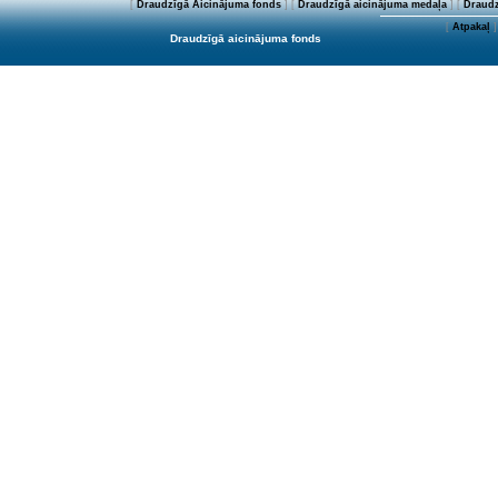
[
Draudzīgā Aicinājuma fonds
] [
Draudzīgā aicinājuma medaļa
] [
Draudz
[
Atpakaļ
]
Draudzīgā aicinājuma fonds