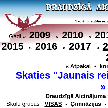
Skolēnu iegūtie rezu
20
2009
2010
Gadi »
»
»
2015
2016
2017
»
»
»
« Atpakaļ
•
ko
Skaties "Jaunais re
Draudzīgā Aicinājuma 
Skolu grupas :
VISAS
Ģimnāzijas
•
•