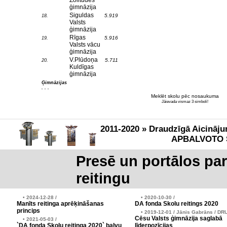
Zolitūdes
ģimnāzija
Siguldas
5.919
18.
Valsts
ģimnāzija
Rīgas
5.916
19.
Valsts vācu
ģimnāzija
V.Plūdoņa
5.711
20.
Kuldīgas
ģimnāzija
Ģimnāzijas
. . .
Meklēt skolu pēc nosaukuma
Jāievada vismaz 3 simboli!
2011-2020 » Draudzīgā Aicināju
APBALVOTO 
Presē un portālos pa
reitingu
• 2024-12-28 /
• 2020-10-30 /
Manīts reitinga aprēķināšanas
DA fonda Skolu reitings 2020
princips
• 2019-12-01 / Jānis Gabrāns / DR
Cēsu Valsts ģimnāzija saglabā
• 2021-05-03 /
`DA fonda Skolu reitinga 2020` balvu
līderpozīcijas