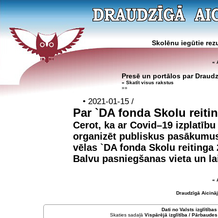
Skolēnu iegūtie rezu
« 
Presē un portālos par Draud
» Skatīt visus rakstus
»»
• 2021-01-15 /
Par `DA fonda Skolu reiti
Cerot, ka ar Covid–19 izplatību
organizēt publiskus pasākumus,
vēlas
`DA fonda Skolu reitinga 
Balvu pasniegšanas vieta un lai
« 
Draudzīgā Aicinā
Dati no
Valsts izglītība
Skaties sadaļā
Vispārējā izglītība / Pārbaudes