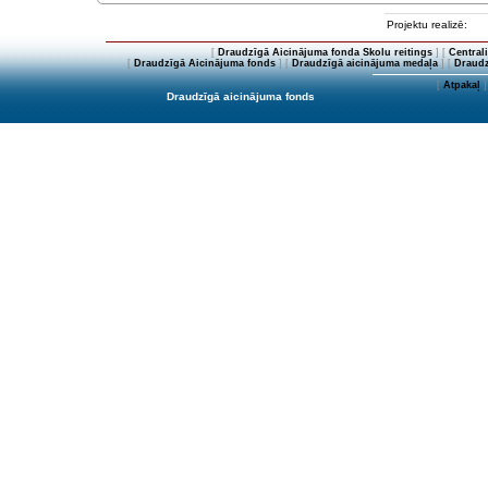
Projektu realizē:
[
Draudzīgā Aicinājuma fonda Skolu reitings
] [
Central
[
Draudzīgā Aicinājuma fonds
] [
Draudzīgā aicinājuma medaļa
] [
Draudz
[
Atpakaļ
]
Draudzīgā aicinājuma fonds