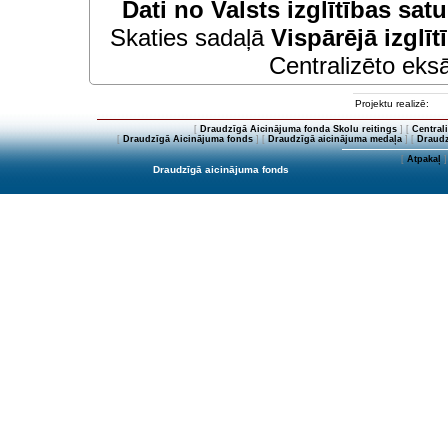
Dati no
Valsts izglītības sat
Skaties sadaļā
Vispārējā izglīt
Centralizēto eksā
Projektu realizē:
[
Draudzīgā Aicinājuma fonda Skolu reitings
] [
Central
[
Draudzīgā Aicinājuma fonds
] [
Draudzīgā aicinājuma medaļa
] [
Draudz
[
Atpakaļ
]
Draudzīgā aicinājuma fonds