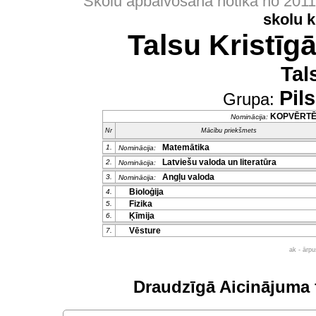
Skolu apbalvošana notika no 201
skolu 
Talsu Kristīg
Tal
Pil
Grupa:
KOPVĒRT
Nominācija:
Nr
Mācību priekšmets
Matemātika
1.
Nominācija:
Latviešu valoda un literatūra
2.
Nominācija:
Angļu valoda
3.
Nominācija:
Bioloģija
4.
Fizika
5.
Ķīmija
6.
Vēsture
7.
ak - ārp
Draudzīgā Aicinājuma 