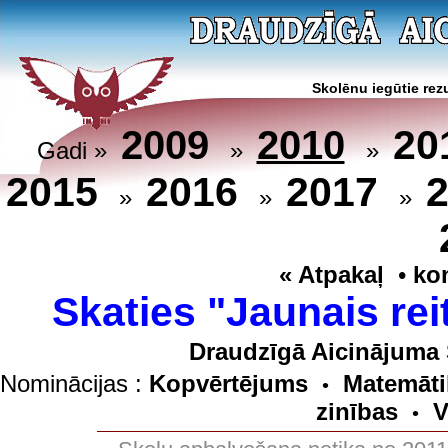
Skolēnu iegūtie rezu
20
2009
2010
Gadi »
»
»
2015
2016
2017
»
»
»
« Atpakaļ
•
ko
Skaties "Jaunais rei
Draudzīgā Aicinājuma 
Nominācijas :
Kopvērtējums
Matemāti
•
zinības
V
•