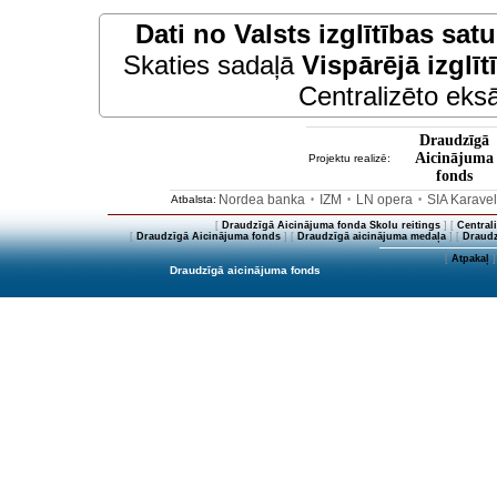
Dati no
Valsts izglītības sat
Skaties sadaļā
Vispārējā izglīt
Centralizēto eksā
Draudzīgā
Aicinājuma
Projektu realizē:
fonds
Nordea banka
IZM
LN opera
SIA Karave
Atbalsta:
•
•
•
[
Draudzīgā Aicinājuma fonda Skolu reitings
] [
Central
[
Draudzīgā Aicinājuma fonds
] [
Draudzīgā aicinājuma medaļa
] [
Draudz
[
Atpakaļ
]
Draudzīgā aicinājuma fonds