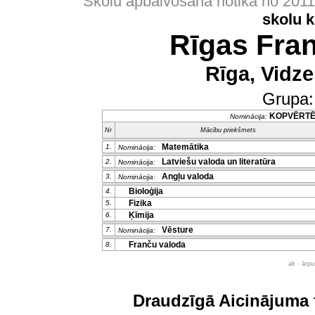
Skolu apbalvošana notika no 201
skolu 
Rīgas Fran
Rīga, Vidze
Grupa
KOPVĒRT
Nominācija:
Nr
Mācību priekšmets
Matemātika
1.
Nominācija:
Latviešu valoda un literatūra
2.
Nominācija:
Angļu valoda
3.
Nominācija:
Bioloģija
4.
Fizika
5.
Ķīmija
6.
Vēsture
7.
Nominācija:
Franču valoda
8.
ak - ārp
Draudzīgā Aicinājuma 