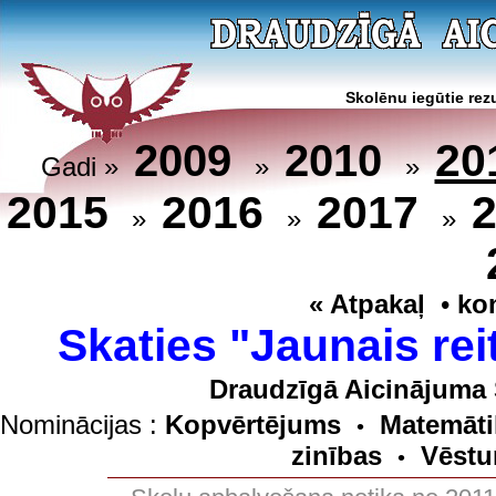
Skolēnu iegūtie rezu
20
2009
2010
Gadi »
»
»
2015
2016
2017
»
»
»
« Atpakaļ
•
ko
Skaties "Jaunais rei
Draudzīgā Aicinājuma 
Nominācijas :
Kopvērtējums
Matemāti
•
zinības
Vēstu
•