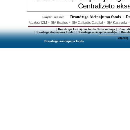
Centralizēto eksā
Draudzīgā Aicinājuma fonds
Dr
Projektu realizē:
•
IZM
SIA Beatus
SIA Calladis Capital
SIA Karavela
Atbalsta:
•
•
•
[
Draudzīgā Aicinājuma fonda Skolu reitings
] [
Central
[
Draudzīgā Aicinājuma fonds
] [
Draudzīgā aicinājuma medaļa
] [
Draudz
[
Atpakaļ
]
Draudzīgā aicinājuma fonds