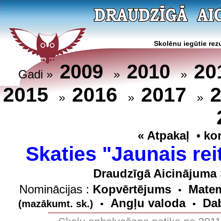
Skolēnu iegūtie rezu
20
2009
2010
Gadi »
»
»
2015
2016
2017
»
»
»
« Atpakaļ
•
ko
Skaties "Jaunais rei
Draudzīgā Aicinājuma 
Nominācijas :
Kopvērtējums
Matem
•
Angļu valoda
Dab
(mazākumt. sk.)
•
•