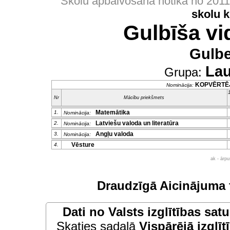
Skolu apbalvošana notika no 201
skolu 
Gulbīša vi
Gulb
Lau
Grupa:
KOPVĒRTĒ
Nominācija:
1
Nr
Mācību priekšmets
Matemātika
1.
Nominācija:
Latviešu valoda un literatūra
2.
Nominācija:
Angļu valoda
3.
Nominācija:
Vēsture
4.
ak - ārp
Draudzīgā Aicinājuma 
Dati no
Valsts izglītības sat
Skaties sadaļā
Vispārējā izglīt