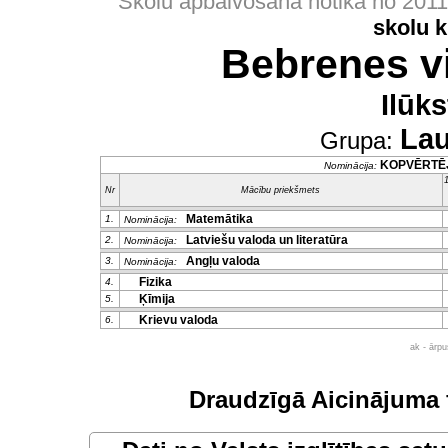
Skolu apbalvošana notika no 201
skolu 
Bebrenes v
Ilūk
Lau
Grupa:
KOPVĒRTĒ
Nominācija:
1
Nr
Mācību priekšmets
Matemātika
1.
Nominācija:
Latviešu valoda un literatūra
2.
Nominācija:
Angļu valoda
3.
Nominācija:
Fizika
4.
Ķīmija
5.
Krievu valoda
6.
ak - ārp
Draudzīgā Aicinājuma 