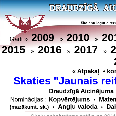
Skolēnu iegūtie rezu
20
2009
2010
Gadi »
»
»
2015
2016
2017
»
»
»
« Atpakaļ
•
ko
Skaties "Jaunais rei
Draudzīgā Aicinājuma 
Nominācijas :
Kopvērtējums
Matem
•
Angļu valoda
Dab
(mazākumt. sk.)
•
•