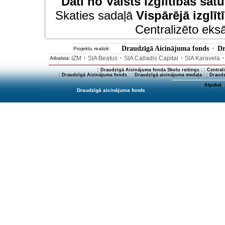
Dati no
Valsts izglītības sat
Skaties sadaļā
Vispārējā izglīt
Centralizēto eksā
Draudzīgā Aicinājuma fonds
Dr
Projektu realizē:
•
IZM
SIA Beatus
SIA Calladis Capital
SIA Karavela
Atbalsta:
•
•
•
[
Draudzīgā Aicinājuma fonda Skolu reitings
] [
Central
[
Draudzīgā Aicinājuma fonds
] [
Draudzīgā aicinājuma medaļa
] [
Draudz
[
Atpakaļ
]
Draudzīgā aicinājuma fonds