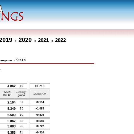
2019
2020
2021
2022
»
»
»
zaugsme
VISAS
•
7
4.862
19
+0.718
Punkti
Reitings
Izaugsme
Max 10
grupā
2.194
37
+0.114
5.349
15
+1.085
6.500
10
+0.839
5.067
ak
+0.586
3.683
ak
+0.722
5.353
11
+0.910