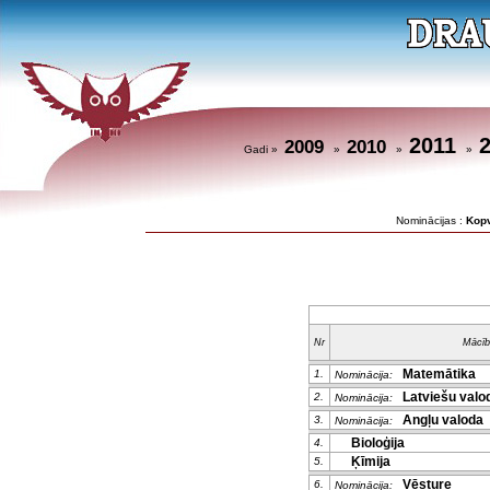
2011
2009
2010
Gadi »
»
»
»
Nominācijas :
Kop
Nr
Mācīb
Matemātika
1.
Nominācija:
Latviešu valod
2.
Nominācija:
Angļu valoda
3.
Nominācija:
Bioloģija
4.
Ķīmija
5.
Vēsture
6.
Nominācija: