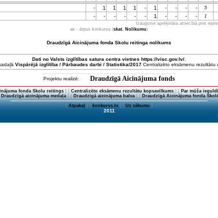
-
1
1
1
1
-
1
-
-
-
-
5
-
-
-
-
-
-
1
-
-
-
-
1
Izaugsme aprēķināta attiecībā pret iepr
ak - ārpus konkursa (
skat. Nolikumu
)
Draudzīgā Aicinājuma fonda Skolu reitinga nolikums
Dati no
Valsts izglītības satura centra
vietnes https://visc.gov.lv/
.
 sadaļā
Vispārējā izglītība / Pārbaudes darbi / Statistika/2017
Centralizēto eksāmenu rezultātu da
Draudzīgā Aicinājuma fonds
Projektu realizē:
inājuma fonda Skolu reitings
] [
Centralizēto eksāmenu rezultātu kopsavilkums
] [
Par mūža ieguldī
[
Draudzīgā aicinājuma medaļa
] [
Draudzīgā aicinājuma balva
] [
Draudzīgā Aicinājuma fonda Skolē
[
Atpakaļ
] [
konkurss.lv
] [
Uz sākumu
]
2011