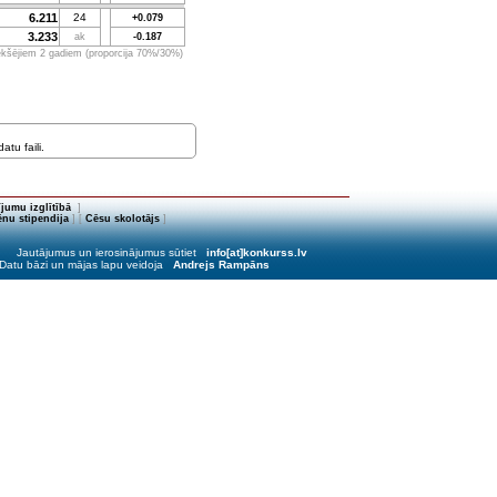
6.211
24
+0.079
3.233
ak
-0.187
iekšējiem 2 gadiem (proporcija 70%/30%)
tu faili.
jumu izglītībā
]
nu stipendija
] [
Cēsu skolotājs
]
Jautājumus un ierosinājumus sūtiet
info[at]konkurss.lv
Datu bāzi un mājas lapu veidoja
Andrejs Rampāns