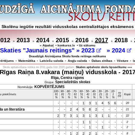
Skolēnu iegūtie rezultāti vidusskolas centralizētajos eksāmenos
2012
2013
2014
2015
2016
2017
2018
»
»
»
»
»
»
»
« Atpakaļ
•
konkurss.lv
•
Uz sākumu
Skaties "Jaunais reitings" »
2023
»
2024
Draudzīgā Aicinājuma Skolu fonda reitinga nolikums
vērtējums
Matemātika
Latviešu valoda
Angļu valoda
Dabas zinības
Vēsture
I
•
•
•
•
•
•
Skolu apbalvošana notika no 2011.gada līdz 2020.gadam.
Skaties apbalvoto skolu kpsavilkumu »»»
Rīgas Raiņa 8.vakara (maiņu) vidusskola - 201
Rīga, Centra rajons
Specializētās skolas
Grupa:
KOPVĒRTĒJUMS
Nominācija:
100-
90-
80-
70-
60-
50-
40-
30-
20-
10-
nv
u priekšmets
91
81
71
61
51
41
31
21
11
1
Kopā
(0)
%
%
%
%
%
%
%
%
%
%
-
-
-
-
1
3
1
4
5
6
-
20
a un literatūra
-
-
2
4
5
8
2
-
-
-
-
21
2
7
3
1
3
1
3
1
1
-
-
22
-
-
-
-
1
1
-
-
-
-
-
2
-
-
-
-
-
1
-
1
-
-
-
2
-
-
1
2
2
2
1
-
-
-
-
8