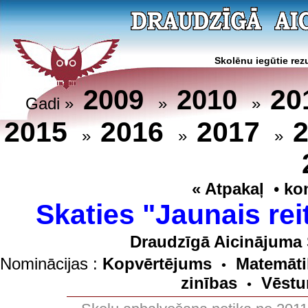
Skolēnu iegūtie rezu
20
2009
2010
Gadi »
»
»
2015
2016
2017
»
»
»
« Atpakaļ
•
ko
Skaties "Jaunais rei
Draudzīgā Aicinājuma 
Nominācijas :
Kopvērtējums
Matemāti
•
zinības
Vēstu
•