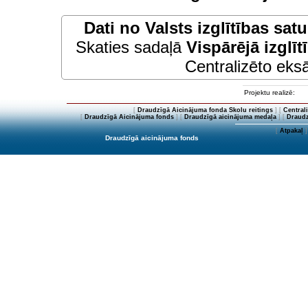
Dati no
Valsts izglītības sat
Skaties sadaļā
Vispārējā izglīt
Centralizēto eksā
Projektu realizē:
[
Draudzīgā Aicinājuma fonda Skolu reitings
] [
Central
[
Draudzīgā Aicinājuma fonds
] [
Draudzīgā aicinājuma medaļa
] [
Draudz
[
Atpakaļ
]
Draudzīgā aicinājuma fonds