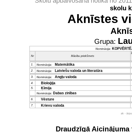
Skolu apbalvošana notika no 201
skolu 
Aknīstes v
Aknī
Lau
Grupa:
KOPVĒRTĒ
Nominācija:
1
Nr
Mācību priekšmets
Matemātika
1.
Nominācija:
Latviešu valoda un literatūra
2.
Nominācija:
Angļu valoda
3.
Nominācija:
Bioloģija
4.
Ķīmija
5.
Dabas zinības
Nominācija:
Vēsture
6.
Krievu valoda
7.
ak - ārp
Draudzīgā Aicinājuma 