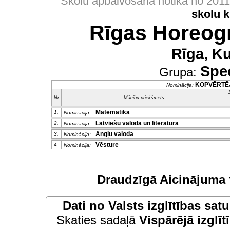
Skolu apbalvošana notika no 201
skolu 
Rīgas Horeogr
Rīga, K
Spec
Grupa:
KOPVĒRTĒ
Nominācija:
1
Nr
Mācību priekšmets
Matemātika
1.
Nominācija:
Latviešu valoda un literatūra
2.
Nominācija:
Angļu valoda
3.
Nominācija:
Vēsture
4.
Nominācija:
Draudzīgā Aicinājuma 
Dati no
Valsts izglītības sat
Skaties sadaļā
Vispārējā izglīt