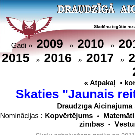
Skolēnu iegūtie rezu
20
2009
2010
Gadi »
»
»
2015
2016
2017
»
»
»
« Atpakaļ
•
ko
Skaties "Jaunais rei
Draudzīgā Aicinājuma 
Nominācijas :
Kopvērtējums
Matemāti
•
zinības
Vēstu
•