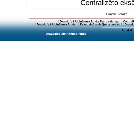
Centralizēto eksā
Projektu realizē:
[
Draudzīgā Aicinājuma fonda Skolu reitings
] [
Central
[
Draudzīgā Aicinājuma fonds
] [
Draudzīgā aicinājuma medaļa
] [
Draudz
[
Atpakaļ
]
Draudzīgā aicinājuma fonds