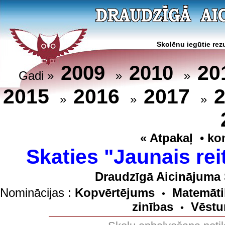
Skolēnu iegūtie rezu
20
2009
2010
Gadi »
»
»
2015
2016
2017
»
»
»
« Atpakaļ
•
ko
Skaties "Jaunais rei
Draudzīgā Aicinājuma 
Nominācijas :
Kopvērtējums
Matemāti
•
zinības
Vēstu
•