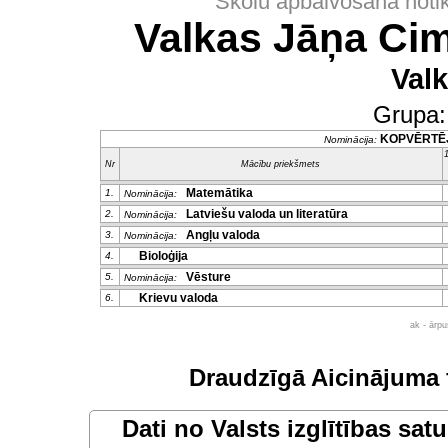
Skolu apbalvošana noti
Valkas Jāņa Cim
Val
Grupa
KOPVĒRTĒ
Nominācija:
1
Nr
Mācību priekšmets
Matemātika
1.
Nominācija:
Latviešu valoda un literatūra
2.
Nominācija:
Angļu valoda
3.
Nominācija:
Bioloģija
4.
Vēsture
5.
Nominācija:
Krievu valoda
6.
ak - ārp
Draudzīgā Aicinājuma 
Dati no
Valsts izglītības sat