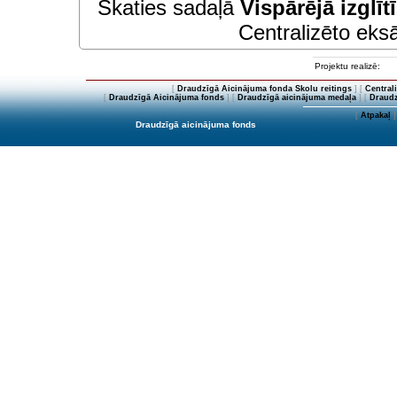
Skaties sadaļā
Vispārējā izglīt
Centralizēto eksā
Projektu realizē:
[
Draudzīgā Aicinājuma fonda Skolu reitings
] [
Central
[
Draudzīgā Aicinājuma fonds
] [
Draudzīgā aicinājuma medaļa
] [
Draudz
[
Atpakaļ
]
Draudzīgā aicinājuma fonds