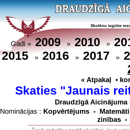
Skolēnu iegūtie rezu
20
2009
2010
Gadi »
»
»
2015
2016
2017
»
»
»
« Atpakaļ
•
ko
Skaties "Jaunais rei
Draudzīgā Aicinājuma 
Nominācijas :
Kopvērtējums
Matemāti
•
zinības
•