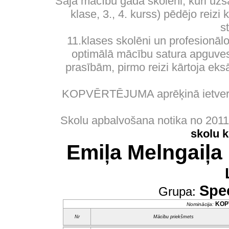
Šajā mācību gadā skolēni, kuri uzs
klase, 3., 4. kurss) pēdējo reizi
s
11.klases skolēni un profesionālo
optimālā mācību satura apguves 
prasībām, pirmo reizi kārtoja eks
KOPVĒRTĒJUMA aprēķinā ietverti
Skolu apbalvošana notika no 201
skolu 
Emiļa Melngaiļa
Spec
Grupa:
KOP
Nominācija:
Nr
Mācību priekšmets