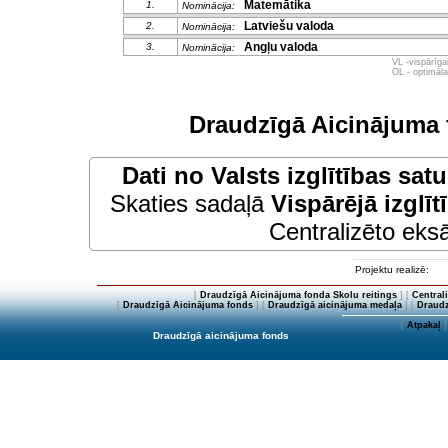
Matemātika
1.
Nominācija:
Latviešu valoda
2.
Nominācija:
Angļu valoda
3.
Nominācija:
VL -vispārīg
OL - optimāl
Draudzīgā Aicinājuma 
Dati no
Valsts izglītības sat
Skaties sadaļā
Vispārējā izglīt
Centralizēto eksā
Projektu realizē:
[
Draudzīgā Aicinājuma fonda Skolu reitings
] [
Central
[
Draudzīgā Aicinājuma fonds
] [
Draudzīgā aicinājuma medaļa
] [
Draudz
[
Atpakaļ
]
Draudzīgā aicinājuma fonds