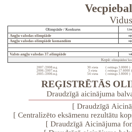
Vecpiebal
Vidus
Olimpiāde / Konkurss
Līm
Angļu valodas olimpiāde
raj
Angļu valodas olimpiāde komandām
raj
Valsts angļu valodas 37.olimpiāde
val
Kopā:
olimpiādes/ ko
2007./2008
30.vieta
( reitings 3.0000 )
.m.g.
2006./2007
3.vieta
( reitings 17.6000 )
.m.g.
2005./2006
54.vieta
( reitings 3.8000 )
.m.g.
REĢISTRĒTĀS OL
Draudzīgā aicinājuma ba
[
Draudzīgā Aicinā
[
Centralizēto eksāmenu rezultātu ko
[
Draudzīgā Aicinājuma fo