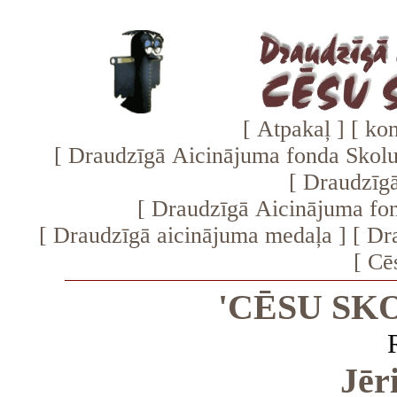
[
Atpakaļ
] [
kon
[
Draudzīgā Aicinājuma fonda Skolu 
[
Draudzīgā
[
Draudzīgā Aicinājuma fo
[
Draudzīgā aicinājuma medaļa
] [
Dra
[
Cēs
'CĒSU SK
Jēr