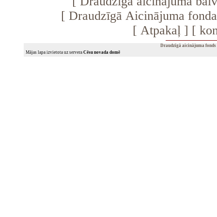
[
Draudzīgā aicinājuma bal
[
Draudzīgā Aicinājuma fonda 
[
Atpakaļ
] [
kon
Draudzīgā aicinājuma fonds
Mājas lapa izvietota uz servera
Cēsu novada domē