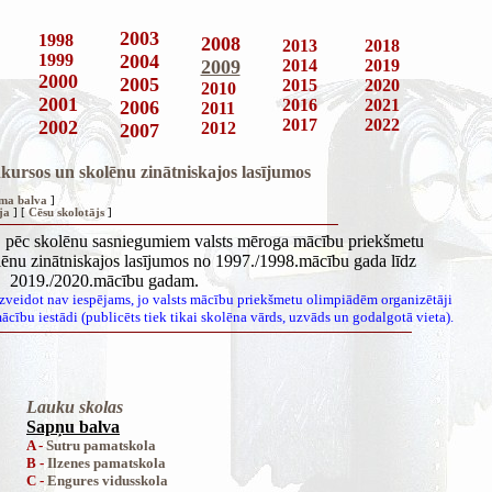
2003
1998
2008
2013
2018
1999
2004
2009
2014
2019
2000
2005
2015
2020
2010
2001
2016
2021
2006
2011
2017
2022
2002
2012
2007
kursos un skolēnu zinātniskajos lasījumos
uma balva
]
ja
] [
Cēsu skolotājs
]
gs, pēc skolēnu sasniegumiem valsts mēroga mācību priekšmetu
ēnu zinātniskajos lasījumos no 1997./1998.mācību gada līdz
2019./2020.mācību gadam.
izveidot nav iespējams, jo valsts mācību priekšmetu olimpiādēm organizētāji
cību iestādi (publicēts tiek tikai skolēna vārds, uzvāds un godalgotā vieta).
Lauku skolas
Sapņu balva
A -
Sutru pamatskola
B -
Ilzenes pamatskola
C -
Engures vidusskola