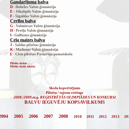
Gandarījuma balva
D -
Dobeles Valsts ģimnāzija
E -
Jēkabpils Valsts ģimnāzija
F -
Siguldas Valsts ģimnāzija
Cerību balva
G -
Valmieras Valsts ģimnāzija
H -
Preiļu Valsts ģimnāzija
I -
Gulbenes ģimnāzija
Ceļa maizes balva
J -
Saldus pilsētas ģimnāzija
K -
Madonas Valsts ģimnāzija
L -
Cēsu pilsētas Pastariņa pamatskola
Pilsētu skolas . . .
Pilsētu skolu tabula
Skolu kopvērtējums
Pilsētu / rajonu reitings
2008./2009.m.g. REĢISTRĒTĀS OLIMPIĀDES UN KONKURSI
BALVU IEGUVĒJU KOPSAVILKUMS
2004
2005
2006
2007
2008
2010
2011
2012
2013
20