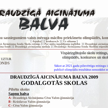
olēnu sasniegumiem valsts mēroga mācību priekšmetu olimpiādēs, kon
[
Atpakaļ
] [
konkurss.lv
] [
Uz sākumu
]
ā Aicinājuma fonda Skolu reitings
] [
Par mūža ieguldījumu izglītībā
] [
Draudzīgā aicināj
uma fonds
] [
Draudzīgā aicinājuma medaļa
] [
Draudzīgā Aicinājuma fonda Skolēnu stipendi
Vispārizglītojošo skolu reitin
olimpiādēs, konkursos un skol
I UZTUR
ONDS
Sākot ar 2021.gadu pilnvērtīgu reitingu 
publicē olimpiāžu rezultātus nenorādot mā
DRAUDZĪGĀ AICINĀJUMA BALVA 2009
GODALGOTĀS SKOLAS
Pilsētu skolas
Sapņu balva
A -
Draudzīgā Aicinājuma Cēsu Valsts ģimnāzija
B -
Krāslavas Valsts ģimnāzija
C -
Cēsu Valsts ģimnāzija