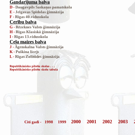
Gandarījuma balva
D -
Daugavpils Saskaņas pamatskola
E -
Jelgavas Spīdolas ģimnāzija
F -
Rīgas 40.vidusskola
Cerību balva
G -
Rēzeknes Valsts ģimnāzija
H -
Rīgas Klasiskā ģimnāzija
I -
Rīgas 13.vidusskola
Ceļa maizes balva
J -
Āgenskalna Valsts ģimnāzija
K -
Puškina licejs
L -
Rīgas Zolitūdes ģimnāzija
Republikānisko pilsētu skolas . . .
Republikānisko pilsētu skolu tabula
2000
2001
2002
2003
Citi gadi -
1998
1999