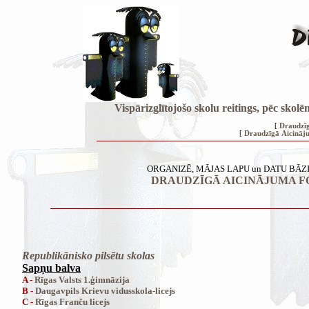
Vispārizglītojošo skolu reitings, pēc sk
[
Draudzīg
[
Draudzīgā Aicināj
ORGANIZĒ, MĀJAS LAPU un DATU BĀZ
DRAUDZĪGĀ AICINĀJUMA F
Republikānisko pilsētu skolas
Sapņu balva
A -
Rīgas Valsts 1.ģimnāzija
B -
Daugavpils Krievu vidusskola-licejs
C -
Rīgas Franču licejs