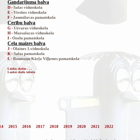
Gandarījuma balva
D -
Salas vidusskola
E -
Viesītes vidusskola
F -
Jaunsilavas pamatskola
Cerību balva
G -
Uzvaras vidusskola
H -
Mazsalacas vidusskola
I -
Ozolu pamatskola
Ceļa maizes balva
J -
Olaines 1.vidusskola
K -
Salas pamatskola
L -
Baumaņu Kārļa Viļķenes pamatskola
Lauku skolas . . .
Lauku skolu tabula
14
2015
2016
2017
2018
2019
2020
2021
2022