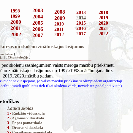
2003
1998
2008
2013
2018
1999
2004
2009
2014
2019
2000
2005
2015
2020
2010
2001
2016
2021
2006
2011
2017
2022
2002
2012
2007
kursos un skolēnu zinātniskajos lasījumos
uma balva
]
ja
] [
Cēsu skolotājs
]
gs, pēc skolēnu sasniegumiem valsts mēroga mācību priekšmetu
ēnu zinātniskajos lasījumos no 1997./1998.mācību gada līdz
2019./2020.mācību gadam.
izveidot nav iespējams, jo valsts mācību priekšmetu olimpiādēm organizētāji
cību iestādi (publicēts tiek tikai skolēna vārds, uzvāds un godalgotā vieta).
todikas
Lauku skolas
1 -
Rudzātu vidusskola
2 -
Aglonas vidusskola
3 -
Popes pamatskola
4 -
Druvas vidusskola
5 -
Carnikavas pamatskola