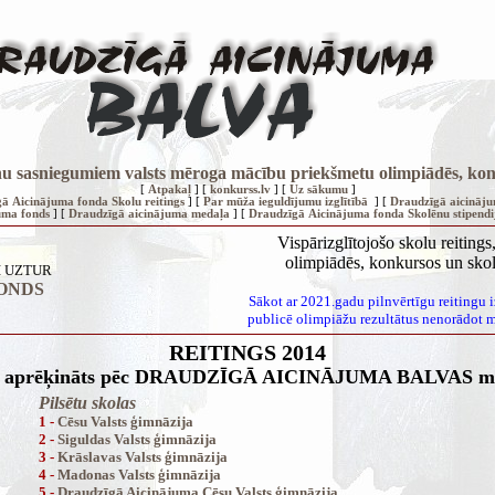
olēnu sasniegumiem valsts mēroga mācību priekšmetu olimpiādēs, kon
[
Atpakaļ
] [
konkurss.lv
] [
Uz sākumu
]
ā Aicinājuma fonda Skolu reitings
] [
Par mūža ieguldījumu izglītībā
] [
Draudzīgā aicināj
uma fonds
] [
Draudzīgā aicinājuma medaļa
] [
Draudzīgā Aicinājuma fonda Skolēnu stipendi
Vispārizglītojošo skolu reitin
olimpiādēs, konkursos un skol
I UZTUR
ONDS
Sākot ar 2021.gadu pilnvērtīgu reitingu 
publicē olimpiāžu rezultātus nenorādot mā
REITINGS 2014
gs aprēķināts pēc DRAUDZĪGĀ AICINĀJUMA BALVAS me
Pilsētu skolas
1 -
Cēsu Valsts ģimnāzija
2 -
Siguldas Valsts ģimnāzija
3 -
Krāslavas Valsts ģimnāzija
4 -
Madonas Valsts ģimnāzija
5 -
Draudzīgā Aicinājuma Cēsu Valsts ģimnāzija