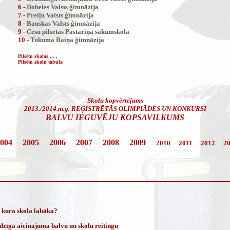
6 -
Dobeles Valsts ģimnāzija
7 -
Preiļu Valsts ģimnāzija
8 -
Bauskas Valsts ģimnāzija
9 -
Cēsu pilsētas Pastariņa sākumskola
10 -
Tukuma Raiņa ģimnāzija
Pilsētu skolas . . .
Pilsētu skolu tabula
Skolu kopvērtējums
2013./2014.m.g. REĢISTRĒTĀS OLIMPIĀDES UN KONKURSI
BALVU IEGUVĒJU KOPSAVILKUMS
004
2005
2006
2007
2008
2009
2010
2011
2012
2
 kura skola labāka?
dzīgā aicinājuma balvu un skolu reitingu