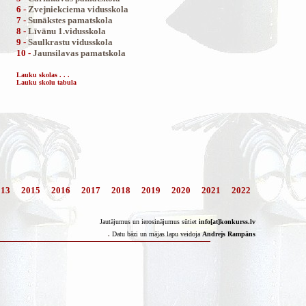
6 -
Zvejniekciema vidusskola
7 -
Sunākstes pamatskola
8 -
Līvānu 1.vidusskola
9 -
Saulkrastu vidusskola
10 -
Jaunsilavas pamatskola
Lauku skolas . . .
Lauku skolu tabula
013
2015
2016
2017
2018
2019
2020
2021
2022
Jautājumus un ierosinājumus sūtiet
info[at]konkurss.lv
.
Datu bāzi un mājas lapu veidoja
Andrejs Rampāns