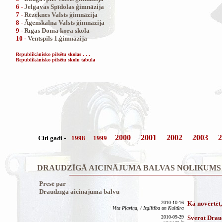
6 -
Jelgavas Spīdolas ģimnāzija
7 -
Rēzeknes Valsts ģimnāzija
8 -
Āgenskalna Valsts ģimnāzija
9 -
Rīgas Doma kora skola
10 -
Ventspils 1.ģimnāzija
Republikānisko pilsētu skolas . . .
Republikānisko pilsētu skolu tabula
2000
2001
2002
2003
2
Citi gadi -
1998
1999
DRAUDZĪGĀ AICINĀJUMA BALVAS NOLIKUMS
Presē par
Draudzīgā aicinājuma balvu
2010-10-16
Kā novērtēt,
Vita Pļaviņa, / Izglītība un Kultūra
2010-09-29
Sverot Drau