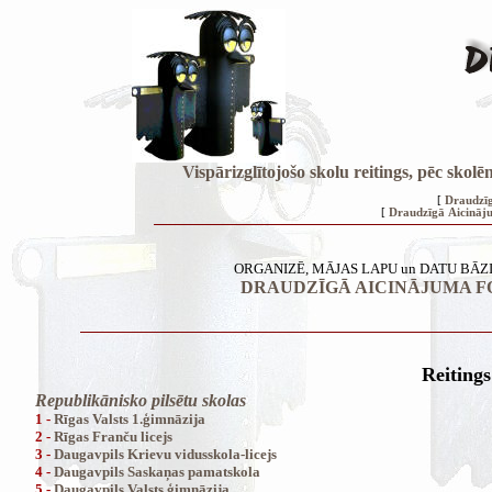
Vispārizglītojošo skolu reitings, pēc sk
[
Draudzīg
[
Draudzīgā Aicināj
ORGANIZĒ, MĀJAS LAPU un DATU BĀZ
DRAUDZĪGĀ AICINĀJUMA F
Reitin
Republikānisko pilsētu skolas
1 -
Rīgas Valsts 1.ģimnāzija
2 -
Rīgas Franču licejs
3 -
Daugavpils Krievu vidusskola-licejs
4 -
Daugavpils Saskaņas pamatskola
5 -
Daugavpils Valsts ģimnāzija