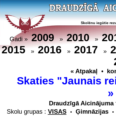
Skolēnu iegūtie rezu
20
2009
2010
Gadi »
»
»
2015
2016
2017
»
»
»
« Atpakaļ
•
ko
Skaties "Jaunais re
Draudzīgā Aicinājuma 
Skolu grupas :
VISAS
Ģimnāzijas
•
•