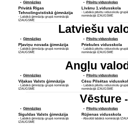
Ģimnāzijas
Pilsētu vidusskolas
•
•
Privātā Rīgas
Līvānu 1.vidusskola
Tehnolingvistiskā ģimnāzija
- Labākā pilsētu vidusskolu grupā
nominācijā IZAUGSME
- Labākā ģimnāziju grupā nominācijā
IZAUGSME
Latviešu va
Ģimnāzijas
Pilsētu vidusskolas
•
•
Pļaviņu novada ģimnāzija
Priekules vidusskola
- Labākā ģimnāziju grupā nominācijā
- Labākā pilsētu vidusskolu grupā
IZAUGSME
nominācijā IZAUGSME
Angļu valo
Ģimnāzijas
Pilsētu vidusskolas
•
•
Viļakas Valsts ģimnāzija
Cēsu Pilsētas vidussko
- Labākā ģimnāziju grupā nominācijā
- Labākā pilsētu vidusskolu grupā
IZAUGSME
nominācijā IZAUGSME
Vēsture
Ģimnāzijas
Pilsētu vidusskolas
•
•
Siguldas Valsts ģimnāzija
Rūjienas vidusskola
- Labākā ģimnāziju grupā nominācijā
- Absolūti labākā nominācijā IZ
IZAUGSME