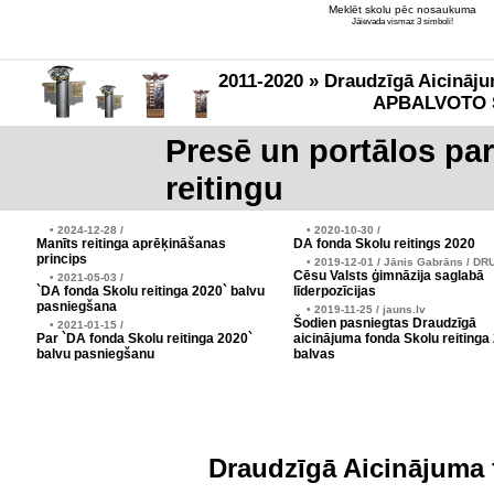
Meklēt skolu pēc nosaukuma
Jāievada vismaz 3 simboli!
2011-2020 » Draudzīgā Aicināju
APBALVOTO 
Presē un portālos pa
reitingu
• 2024-12-28 /
• 2020-10-30 /
Manīts reitinga aprēķināšanas
DA fonda Skolu reitings 2020
princips
• 2019-12-01 / Jānis Gabrāns / DR
Cēsu Valsts ģimnāzija saglabā
• 2021-05-03 /
`DA fonda Skolu reitinga 2020` balvu
līderpozīcijas
pasniegšana
• 2019-11-25 / jauns.lv
Šodien pasniegtas Draudzīgā
• 2021-01-15 /
Par `DA fonda Skolu reitinga 2020`
aicinājuma fonda Skolu reitinga
balvu pasniegšanu
balvas
Draudzīgā Aicinājuma 