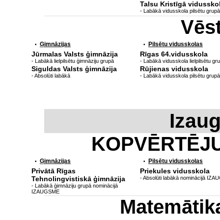
Talsu Kristīgā vidussko
- Labākā vidusskola pilsētu grupā
Vēs
Ģimnāzijas
Pilsētu vidusskolas
•
•
Jūrmalas Valsts ģimnāzija
Rīgas 64.vidusskola
- Labākā lielpilsētu ģimnāziju grupā
- Labākā vidusskola lielpilsētu gr
Siguldas Valsts ģimnāzija
Rūjienas vidusskola
- Absolūti labākā
- Labākā vidusskola pilsētu grupā
Izau
KOPVĒRTĒJ
Ģimnāzijas
Pilsētu vidusskolas
•
•
Privātā Rīgas
Priekules vidusskola
Tehnolingvistiskā ģimnāzija
- Absolūti labākā nominācijā IZ
- Labākā ģimnāziju grupā nominācijā
IZAUGSME
Matemātik