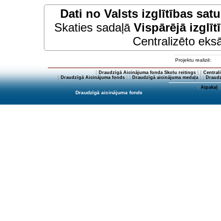
Dati no
Valsts izglītības sat
Skaties sadaļā
Vispārējā izglīt
Centralizēto eksā
Projektu realizē:
[
Draudzīgā Aicinājuma fonda Skolu reitings
] [
Central
[
Draudzīgā Aicinājuma fonds
] [
Draudzīgā aicinājuma medaļa
] [
Draudz
[
Atpakaļ
]
Draudzīgā aicinājuma fonds