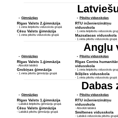
Latvieš
Ģimnāzijas
Pilsētu vidusskolas
•
•
Rīgas Valsts 2.ģimnāzija
RTU inženierzinātņu
- 1.vieta lielpilsētu vidusskolu grupā
vidusskola
Cēsu Valsts ģimnāzija
- 1.vieta lielpilsētu vidusskolu gru
- 1.vieta pilsētu vidusskolu grupā
Mazsalacas vidusskola
- 1.vieta pilsētu vidusskolu grupā
Angļu 
Ģimnāzijas
Pilsētu vidusskolas
•
•
Rīgas Valsts 1.ģimnāzija
Rīgas Centra humanitār
- Absolūti labākā
vidusskola
Grobiņas ģimnāzija
- 1.vieta lielpilsētu vidusskolu gru
- 1.vieta pilsētu ģimnāziju grupā
Ikšķiles vidusskola
- 1.vieta pilsētu vidusskolu grupā
Dabas 
Ģimnāzijas
Pilsētu vidusskolas
•
•
Rīgas Valsts 1.ģimnāzija
RTU inženierzinātņu
- Labākā lielpilsētu ģimnāziju grupā
vidusskola
Cēsu Valsts ģimnāzija
- Absolūti labākā
- Labākā pilsētu ģimnāziju grupā
Smiltenes vidusskola
- Labākā vidusskola pilsētu grupā