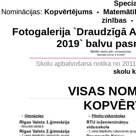
Specia
Nominācijas:
Kopvērtējums
Matemāti
•
zinības
•
Fotogalerija `Draudzīgā 
2019` balvu pas
Meklēt skolu pēc nosaukuma
Jāievada vismaz 3 simboli!
Skolu apbalvošana notika no 201
skolu 
VISAS NO
KOPVĒR
Ģimnāzijas
Pilsētu vidusskolas
•
•
Rīgas Valsts 1.ģimnāzija
RTU inženierzinātņu
- Absolūti labākā
vidusskola
Rīgas Valsts 2.ģimnāzija
- 1.vieta lielpilsētu vidusskolu gru
- 2.vieta lielpilsētu ģimnāziju grupā