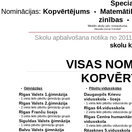
Specia
Nominācijas:
Kopvērtējums
Matemāti
•
zinības
•
Meklēt skolu pēc nosaukuma
Jāievada vismaz 3 simboli!
Skolu apbalvošana notika no 201
skolu 
VISAS NO
KOPVĒR
Ģimnāzijas
Pilsētu vidusskolas
•
•
Rīgas Valsts 1.ģimnāzija
Daugavpils Krievu
- 1.vieta lielo pilsētu ģimnāziju grupā
vidusskola - licejs
Rīgas Valsts 2.ģimnāzija
- 1.vieta lielo pilsētu vidusskolu g
- 2.vieta lielo pilsētu ģimnāziju grupā
Rīgas 64.vidusskola
Rīgas Franču licejs
- 2.vieta lielo pilsētu vidusskolu g
- 3.vieta lielo pilsētu ģimnāziju grupā
Rīgas Centra humanitār
Siguldas Valsts ģimnāzija
vidusskola
- 1.vieta pilsētu ģimnāziju grupā
- 3.vieta lielo pilsētu vidusskolu g
Balvu Valsts ģimnāzija
Rēzeknes 5.vidusskola