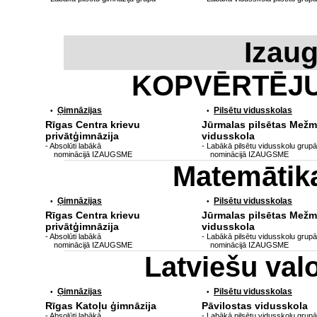
Izau
KOPVĒRTĒJ
Ģimnāzijas
Pilsētu vidusskolas
•
•
Rīgas Centra krievu
Jūrmalas pilsētas Mežm
privātģimnāzija
vidusskola
- Absolūti labākā
- Labākā pilsētu vidusskolu grupā
nominācijā IZAUGSME
nominācijā IZAUGSME
Matemātik
Ģimnāzijas
Pilsētu vidusskolas
•
•
Rīgas Centra krievu
Jūrmalas pilsētas Mežm
privātģimnāzija
vidusskola
- Absolūti labākā
- Labākā pilsētu vidusskolu grupā
nominācijā IZAUGSME
nominācijā IZAUGSME
Latviešu va
Ģimnāzijas
Pilsētu vidusskolas
•
•
Rīgas Katoļu ģimnāzija
Pāvilostas vidusskola
- Absolūti labākā
- Labākā pilsētu vidusskolu grupā