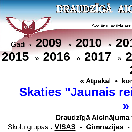
Skolēnu iegūtie rezu
20
2009
2010
Gadi »
»
»
2015
2016
2017
»
»
»
« Atpakaļ
•
ko
Skaties "Jaunais re
Draudzīgā Aicinājuma 
Skolu grupas :
VISAS
Ģimnāzijas
•
•