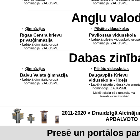
nominācijā IZAUGSME
nominācijā IZAUGSME
Angļu valo
Ģimnāzijas
Pilsētu vidusskolas
•
•
Rīgas Centra krievu
Pāvilostas vidusskola
privātģimnāzija
- Labākā pilsētu vidusskolu grupā
nominācijā IZAUGSME
- Labākā ģimnāziju grupā
nominācijā IZAUGSME
Dabas zinī
Ģimnāzijas
Pilsētu vidusskolas
•
•
Balvu Valsts ģimnāzija
Daugavpils Krievu
- Labākā ģimnāziju grupā
vidusskola - licejs
nominācijā IZAUGSME
- Labākā pilsētu vidusskolu grupā
nominācijā IZAUGSME
Meklēt skolu pēc nosaukuma
Jāievada vismaz 3 simboli!
2011-2020 » Draudzīgā Aicināju
APBALVOTO 
Presē un portālos pa