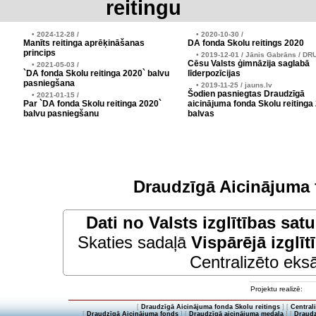
reitingu
• 2024-12-28 /
• 2020-10-30 /
Manīts reitinga aprēķināšanas
DA fonda Skolu reitings 2020
princips
• 2019-12-01 / Jānis Gabrāns / DR
Cēsu Valsts ģimnāzija saglabā
• 2021-05-03 /
`DA fonda Skolu reitinga 2020` balvu
līderpozīcijas
pasniegšana
• 2019-11-25 / jauns.lv
Šodien pasniegtas Draudzīgā
• 2021-01-15 /
Par `DA fonda Skolu reitinga 2020`
aicinājuma fonda Skolu reitinga
balvu pasniegšanu
balvas
Draudzīgā Aicinājuma 
Dati no
Valsts izglītības sat
Skaties sadaļā
Vispārējā izglīt
Centralizēto eksā
Projektu realizē:
[
Draudzīgā Aicinājuma fonda Skolu reitings
] [
Central
[
Draudzīgā Aicinājuma fonds
] [
Draudzīgā aicinājuma medaļa
] [
Draudz