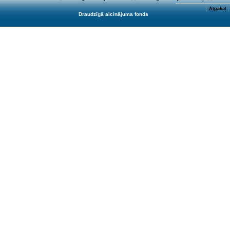
[
Atpakaļ
]
Draudzīgā aicinājuma fonds