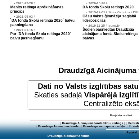
• 2024-12-28 /
• 2020-10-30 /
Manīts reitinga aprēķināšanas
DA fonda Skolu reitings 2020
princips
• 2019-12-01 / Jānis Gabrāns / DR
Cēsu Valsts ģimnāzija saglabā
• 2021-05-03 /
`DA fonda Skolu reitinga 2020` balvu
līderpozīcijas
pasniegšana
• 2019-11-25 / jauns.lv
Šodien pasniegtas Draudzīgā
• 2021-01-15 /
Par `DA fonda Skolu reitinga 2020`
aicinājuma fonda Skolu reitinga
balvu pasniegšanu
balvas
Draudzīgā Aicinājuma 
Dati no
Valsts izglītības sat
Skaties sadaļā
Vispārējā izglīt
Centralizēto eksā
Projektu realizē:
[
Draudzīgā Aicinājuma fonda Skolu reitings
] [
Central
[
Draudzīgā Aicinājuma fonds
] [
Draudzīgā aicinājuma medaļa
] [
Draudz
[
Atpakaļ
]
Draudzīgā aicinājuma fonds