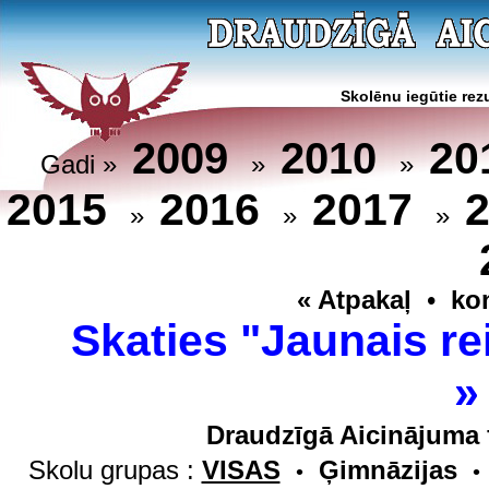
Skolēnu iegūtie rezu
20
2009
2010
Gadi »
»
»
2015
2016
2017
»
»
»
« Atpakaļ
•
ko
Skaties "Jaunais re
Draudzīgā Aicinājuma 
Skolu grupas :
VISAS
Ģimnāzijas
•
•