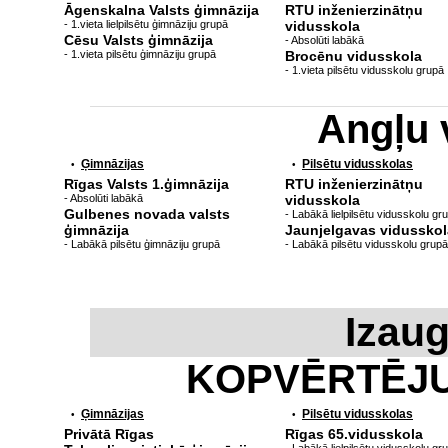
Āgenskalna Valsts ģimnāzija
RTU inženierzinātņu
- 1.vieta lielpilsētu ģimnāziju grupā
vidusskola
Cēsu Valsts ģimnāzija
- Absolūti labākā
- 1.vieta pilsētu ģimnāziju grupā
Brocēnu vidusskola
- 1.vieta pilsētu vidusskolu grupā
Angļu 
Ģimnāzijas
Pilsētu vidusskolas
•
•
Rīgas Valsts 1.ģimnāzija
RTU inženierzinātņu
- Absolūti labākā
vidusskola
Gulbenes novada valsts
- Labākā lielpilsētu vidusskolu gr
ģimnāzija
Jaunjelgavas vidusskol
- Labākā pilsētu ģimnāziju grupā
- Labākā pilsētu vidusskolu grupā
Izau
KOPVĒRTĒJ
Ģimnāzijas
Pilsētu vidusskolas
•
•
Privātā Rīgas
Rīgas 65.vidusskola