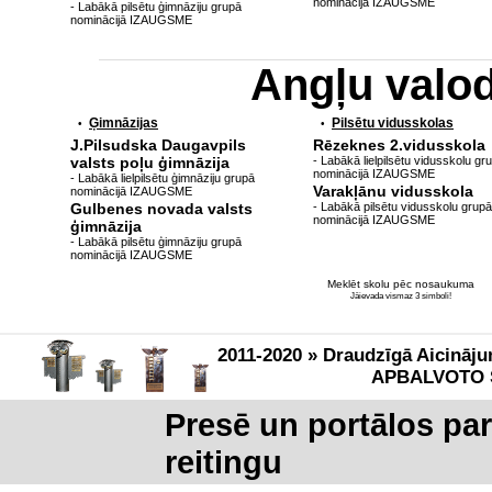
nominācijā IZAUGSME
- Labākā pilsētu ģimnāziju grupā
nominācijā IZAUGSME
Angļu valo
Ģimnāzijas
Pilsētu vidusskolas
•
•
J.Pilsudska Daugavpils
Rēzeknes 2.vidusskola
valsts poļu ģimnāzija
- Labākā lielpilsētu vidusskolu gr
nominācijā IZAUGSME
- Labākā lielpilsētu ģimnāziju grupā
Varakļānu vidusskola
nominācijā IZAUGSME
Gulbenes novada valsts
- Labākā pilsētu vidusskolu grupā
nominācijā IZAUGSME
ģimnāzija
- Labākā pilsētu ģimnāziju grupā
nominācijā IZAUGSME
Meklēt skolu pēc nosaukuma
Jāievada vismaz 3 simboli!
2011-2020 » Draudzīgā Aicināju
APBALVOTO 
Presē un portālos pa
reitingu