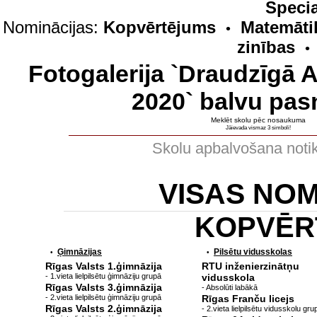
Specia
Nominācijas:
Kopvērtējums
Matemāti
•
zinības
•
Fotogalerija `Draudzīgā 
2020` balvu pas
Meklēt skolu pēc nosaukuma
Jāievada vismaz 3 simboli!
Skolu apbalvošana noti
VISAS NO
KOPVĒR
Ģimnāzijas
Pilsētu vidusskolas
•
•
Rīgas Valsts 1.ģimnāzija
RTU inženierzinātņu
- 1.vieta lielpilsētu ģimnāziju grupā
vidusskola
Rīgas Valsts 3.ģimnāzija
- Absolūti labākā
- 2.vieta lielpilsētu ģimnāziju grupā
Rīgas Franču licejs
Rīgas Valsts 2.ģimnāzija
- 2.vieta lielpilsētu vidusskolu gru