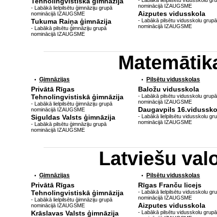
Tehnolingvistiskā ģimnāzija
- Labākā lielpilsētu vidusskolu gr
nominācijā IZAUGSME
- Labākā lielpilsētu ģimnāziju grupā
Aizputes vidusskola
nominācijā IZAUGSME
Tukuma Raiņa ģimnāzija
- Labākā pilsētu vidusskolu grupā
nominācijā IZAUGSME
- Labākā pilsētu ģimnāziju grupā
nominācijā IZAUGSME
Matemātik
Ģimnāzijas
Pilsētu vidusskolas
•
•
Privātā Rīgas
Baložu vidusskola
Tehnolingvistiskā ģimnāzija
- Labākā pilsētu vidusskolu grupā
nominācijā IZAUGSME
- Labākā lielpilsētu ģimnāziju grupā
Daugavpils 16.vidussko
nominācijā IZAUGSME
Siguldas Valsts ģimnāzija
- Labākā lielpilsētu vidusskolu gr
nominācijā IZAUGSME
- Labākā pilsētu ģimnāziju grupā
nominācijā IZAUGSME
Latviešu va
Ģimnāzijas
Pilsētu vidusskolas
•
•
Privātā Rīgas
Rīgas Franču licejs
Tehnolingvistiskā ģimnāzija
- Labākā lielpilsētu vidusskolu gr
nominācijā IZAUGSME
- Labākā lielpilsētu ģimnāziju grupā
Aizputes vidusskola
nominācijā IZAUGSME
Krāslavas Valsts ģimnāzija
- Labākā pilsētu vidusskolu grupā