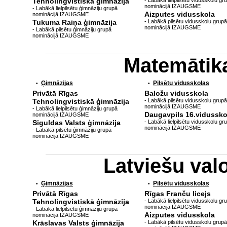
Tehnolingvistiskā ģimnāzija
- Labākā lielpilsētu vidusskolu gr
nominācijā IZAUGSME
- Labākā lielpilsētu ģimnāziju grupā
Aizputes vidusskola
nominācijā IZAUGSME
Tukuma Raiņa ģimnāzija
- Labākā pilsētu vidusskolu grupā
nominācijā IZAUGSME
- Labākā pilsētu ģimnāziju grupā
nominācijā IZAUGSME
Matemātik
Ģimnāzijas
Pilsētu vidusskolas
•
•
Privātā Rīgas
Baložu vidusskola
Tehnolingvistiskā ģimnāzija
- Labākā pilsētu vidusskolu grupā
nominācijā IZAUGSME
- Labākā lielpilsētu ģimnāziju grupā
Daugavpils 16.vidussko
nominācijā IZAUGSME
Siguldas Valsts ģimnāzija
- Labākā lielpilsētu vidusskolu gr
nominācijā IZAUGSME
- Labākā pilsētu ģimnāziju grupā
nominācijā IZAUGSME
Latviešu va
Ģimnāzijas
Pilsētu vidusskolas
•
•
Privātā Rīgas
Rīgas Franču licejs
Tehnolingvistiskā ģimnāzija
- Labākā lielpilsētu vidusskolu gr
nominācijā IZAUGSME
- Labākā lielpilsētu ģimnāziju grupā
Aizputes vidusskola
nominācijā IZAUGSME
Krāslavas Valsts ģimnāzija
- Labākā pilsētu vidusskolu grupā