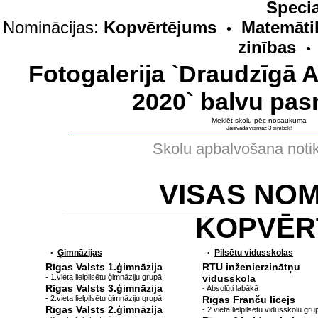
Specia
Nominācijas:
Kopvērtējums
Matemāti
•
zinības
•
Fotogalerija `Draudzīgā 
2020` balvu pas
Meklēt skolu pēc nosaukuma
Jāievada vismaz 3 simboli!
Skolu apbalvošana noti
VISAS NO
KOPVĒR
Ģimnāzijas
Pilsētu vidusskolas
•
•
Rīgas Valsts 1.ģimnāzija
RTU inženierzinātņu
- 1.vieta lielpilsētu ģimnāziju grupā
vidusskola
Rīgas Valsts 3.ģimnāzija
- Absolūti labākā
- 2.vieta lielpilsētu ģimnāziju grupā
Rīgas Franču licejs
Rīgas Valsts 2.ģimnāzija
- 2.vieta lielpilsētu vidusskolu gru