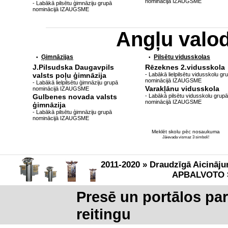
nominācijā IZAUGSME
- Labākā pilsētu ģimnāziju grupā
nominācijā IZAUGSME
Angļu valo
Ģimnāzijas
Pilsētu vidusskolas
•
•
J.Pilsudska Daugavpils
Rēzeknes 2.vidusskola
valsts poļu ģimnāzija
- Labākā lielpilsētu vidusskolu gr
nominācijā IZAUGSME
- Labākā lielpilsētu ģimnāziju grupā
Varakļānu vidusskola
nominācijā IZAUGSME
Gulbenes novada valsts
- Labākā pilsētu vidusskolu grupā
nominācijā IZAUGSME
ģimnāzija
- Labākā pilsētu ģimnāziju grupā
nominācijā IZAUGSME
Meklēt skolu pēc nosaukuma
Jāievada vismaz 3 simboli!
2011-2020 » Draudzīgā Aicināju
APBALVOTO 
Presē un portālos pa
reitingu