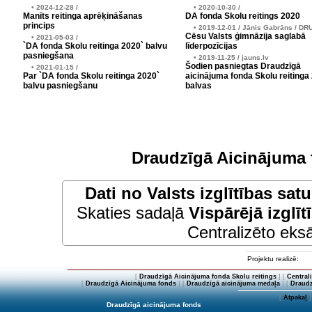
• 2024-12-28 /
• 2020-10-30 /
Manīts reitinga aprēķināšanas
DA fonda Skolu reitings 2020
princips
• 2019-12-01 / Jānis Gabrāns / DR
Cēsu Valsts ģimnāzija saglabā
• 2021-05-03 /
`DA fonda Skolu reitinga 2020` balvu
līderpozīcijas
pasniegšana
• 2019-11-25 / jauns.lv
Šodien pasniegtas Draudzīgā
• 2021-01-15 /
Par `DA fonda Skolu reitinga 2020`
aicinājuma fonda Skolu reitinga
balvu pasniegšanu
balvas
Draudzīgā Aicinājuma 
Dati no
Valsts izglītības sat
Skaties sadaļā
Vispārējā izglīt
Centralizēto eksā
Projektu realizē:
[
Draudzīgā Aicinājuma fonda Skolu reitings
] [
Central
[
Draudzīgā Aicinājuma fonds
] [
Draudzīgā aicinājuma medaļa
] [
Draudz
[
Atpakaļ
]
Draudzīgā aicinājuma fonds