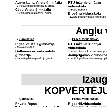
Āgenskalna Valsts ģimnāzija
RTU inženierzinātņu
- 1.vieta lielpilsētu ģimnāziju grupā
vidusskola
Cēsu Valsts ģimnāzija
- Absolūti labākā
- 1.vieta pilsētu ģimnāziju grupā
Brocēnu vidusskola
- 1.vieta pilsētu vidusskolu grupā
Angļu 
Ģimnāzijas
Pilsētu vidusskolas
•
•
Rīgas Valsts 1.ģimnāzija
RTU inženierzinātņu
- Absolūti labākā
vidusskola
Gulbenes novada valsts
- Labākā lielpilsētu vidusskolu gr
ģimnāzija
Jaunjelgavas vidusskol
- Labākā pilsētu ģimnāziju grupā
- Labākā pilsētu vidusskolu grupā
Izau
KOPVĒRTĒJ
Ģimnāzijas
Pilsētu vidusskolas
•
•
Privātā Rīgas
Rīgas 65.vidusskola