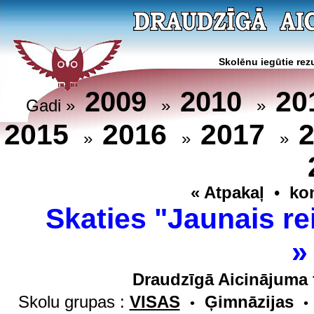
Skolēnu iegūtie rezu
20
2009
2010
Gadi »
»
»
2015
2016
2017
»
»
»
« Atpakaļ
•
ko
Skaties "Jaunais re
Draudzīgā Aicinājuma 
Skolu grupas :
VISAS
Ģimnāzijas
•
•