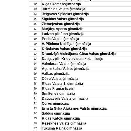
Rīgas komercģimnāzija
12
Jūrmalas Valsts ģimnāzija
13
Jelgavas Spīdolas ģimnāzija
14
Siguldas Valsts ģimnāzija
15
Ziemeļvalstu ģimnāzija
16
Murjāņu sporta ģimnāzija
17
Ludzas pilsētas ģimnāzija
18
Preiļu Valsts ģimnāzija
19
V. Plūdoņa Kuldīgas ģimnāzija
20
Krāslavas Valsts ģimnāzija
21
Draudzīgā Aicinājuma Cēsu Valsts ģimnāzija
22
Daugavpils Krievu vidusskola - licejs
23
Valmieras Valsts ģimnāzija
24
Āgenskalna Valsts ģimnāzija
25
Valkas ģimnāzija
26
Cēsu Valsts ģimnāzija
27
Rīgas Valsts 1. ģimnāzija
28
Rīgas Franču licejs
29
Smiltenes ģimnāzija
30
Daugavpils Valsts ģimnāzija
31
Ogres ģimnāzija
32
Ernsta Glika Alūksnes Valsts ģimnāzija
33
Saldus ģimnāzija
34
Rīgas Katoļu ģimnāzija
35
Rēzeknes Valsts ģimnāzija
36
Tukuma Raiņa ģimnāzija
37