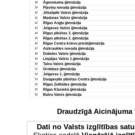
Āgenskalna ģimnāzija
38
Pļaviņu novada ģimnāzija
39
Jēkabpils Valsts ģimnāzija
40
Madonas Valsts ģimnāzija
41
Rīgas Angļu ģimnāzija
42
Jelgavas Valsts ģimnāzija
43
Rīgas pilsētas 3. ģimnāzija
44
Rīgas pilsētas 2. ģimnāzija
45
Rīgas Centra krievu privātģimnāzija
46
Aizkraukles novada ģimnāzija
47
Dobeles Valsts ģimnāzija
48
Liepājas Valsts 1.ģimnāzija
49
Talsu Valsts ģimnāzija
50
Grobiņas ģimnāzija
51
Jelgavas 1. ģimnāzija
52
Daugavpils pilsētas Centra ģimnāzija
53
Rīgas Zolitūdes ģimnāzija
54
Rīgas Klasiskā ģimnāzija
55
Balvu Valsts ģimnāzija
56
Draudzīgā Aicinājuma 
Dati no
Valsts izglītības sat