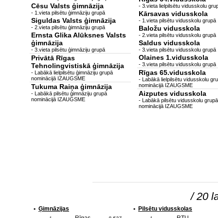
Cēsu Valsts ģimnāzija
- 3.vieta lielpilsētu vidusskolu gru
- 1.vieta pilsētu ģimnāziju grupā
Kārsavas vidusskola
Siguldas Valsts ģimnāzija
- 1.vieta pilsētu vidusskolu grupā
- 2.vieta pilsētu ģimnāziju grupā
Baložu vidusskola
Ernsta Glika Alūksnes Valsts
- 2.vieta pilsētu vidusskolu grupā
ģimnāzija
Saldus vidusskola
- 3.vieta pilsētu ģimnāziju grupā
- 3.vieta pilsētu vidusskolu grupā
Olaines 1.vidusskola
Privātā Rīgas
- 3.vieta pilsētu vidusskolu grupā
Tehnolingvistiskā ģimnāzija
Rīgas 65.vidusskola
- Labākā lielpilsētu ģimnāziju grupā
nominācijā IZAUGSME
- Labākā lielpilsētu vidusskolu gr
nominācijā IZAUGSME
Tukuma Raiņa ģimnāzija
Aizputes vidusskola
- Labākā pilsētu ģimnāziju grupā
nominācijā IZAUGSME
- Labākā pilsētu vidusskolu grupā
nominācijā IZAUGSME
/ 20 l
•
Ģimnāzijas
•
Pilsētu vidusskolas