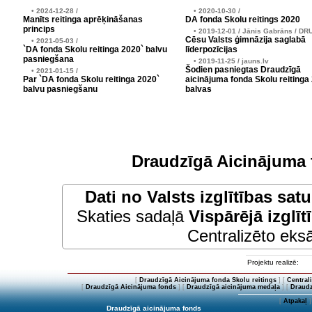
• 2024-12-28 /
• 2020-10-30 /
Manīts reitinga aprēķināšanas
DA fonda Skolu reitings 2020
princips
• 2019-12-01 / Jānis Gabrāns / DR
Cēsu Valsts ģimnāzija saglabā
• 2021-05-03 /
`DA fonda Skolu reitinga 2020` balvu
līderpozīcijas
pasniegšana
• 2019-11-25 / jauns.lv
Šodien pasniegtas Draudzīgā
• 2021-01-15 /
Par `DA fonda Skolu reitinga 2020`
aicinājuma fonda Skolu reitinga
balvu pasniegšanu
balvas
Draudzīgā Aicinājuma 
Dati no
Valsts izglītības sat
Skaties sadaļā
Vispārējā izglīt
Centralizēto eksā
Projektu realizē:
[
Draudzīgā Aicinājuma fonda Skolu reitings
] [
Central
[
Draudzīgā Aicinājuma fonds
] [
Draudzīgā aicinājuma medaļa
] [
Draudz
[
Atpakaļ
]
Draudzīgā aicinājuma fonds