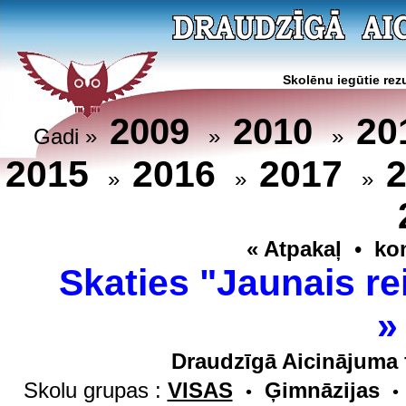
Skolēnu iegūtie rezu
20
2009
2010
Gadi »
»
»
2015
2016
2017
»
»
»
« Atpakaļ
•
ko
Skaties "Jaunais re
Draudzīgā Aicinājuma 
Skolu grupas :
VISAS
Ģimnāzijas
•
•