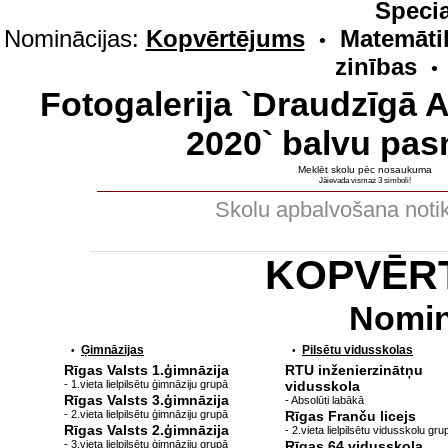
Specia
Nominācijas:
Kopvērtējums
Matemāti
•
zinības
•
Fotogalerija `Draudzīgā 
2020` balvu pas
Meklēt skolu pēc nosaukuma
Jāievada vismaz 3 simboli!
Skolu apbalvošana noti
KOPVĒR
Nomin
Ģimnāzijas
Pilsētu vidusskolas
•
•
Rīgas Valsts 1.ģimnāzija
RTU inženierzinātņu
- 1.vieta lielpilsētu ģimnāziju grupā
vidusskola
Rīgas Valsts 3.ģimnāzija
- Absolūti labākā
- 2.vieta lielpilsētu ģimnāziju grupā
Rīgas Franču licejs
Rīgas Valsts 2.ģimnāzija
- 2.vieta lielpilsētu vidusskolu gru
- 3.vieta lielpilsētu ģimnāziju grupā
Rīgas 64.vidusskola