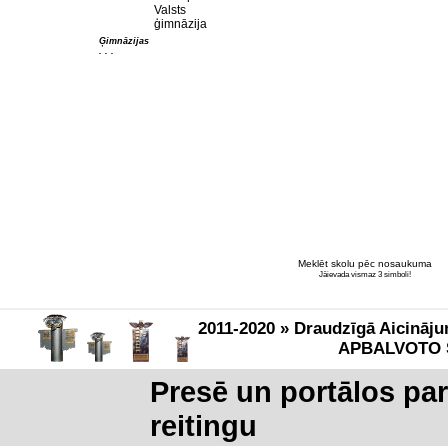
Valsts
ģimnāzija
Ģimnāzijas
. . .
Meklēt skolu pēc nosaukuma
Jāievada vismaz 3 simboli!
2011-2020 » Draudzīgā Aicināju
APBALVOTO 
Presē un portālos pa
reitingu