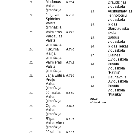
Madonas
6.864
Draudziņas
11.
Valsts
vidusskola
ģimnāzija
Austrumlatvijas
13.
Jelgavas
6.786
Tehnoloģiju
12.
Spīdolas
vidusskola
Valsts
Rīgas
14.
ģimnāzija
Starptautiskā
Valmieras
6.775
skola
13.
Pārgaujas
Saldus
15.
Valsts
vidusskola
ģimnāzija
Rīgas Teikas
16.
Tukuma
6.746
14.
vidusskola
Raiņa
Olaines
17.
ģimnāzija
1.vidusskola
Valmieras
6.742
15.
Privātā
18.
Valsts
vidusskola
ģimnāzija
"Patnis"
Jāņa Eglīša
6.716
16.
Daugavpils
19.
Preiļu
3.vidusskola
Valsts
Privātā
20.
ģimnāzija
vidusskola
Jūrmalas
6.650
17.
"Klasika"
Valsts
Pilsētu
ģimnāzija
vidusskolas
Ogres
. . .
6.611
18.
Valsts
ģimnāzija
Rīgas
6.601
19.
Valsts vācu
ģimnāzija
Jēkabpils
6.561
20.