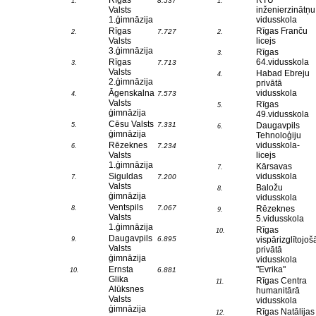
Rīgas
RTU
8.537
1.
1.
Valsts
inženierzinātņu
1.ģimnāzija
vidusskola
Rīgas
Rīgas Franču
7.727
2.
2.
Valsts
licejs
3.ģimnāzija
Rīgas
3.
Rīgas
64.vidusskola
7.713
3.
Valsts
Habad Ebreju
4.
2.ģimnāzija
privātā
Āgenskalna
vidusskola
7.573
4.
Valsts
Rīgas
5.
ģimnāzija
49.vidusskola
Cēsu Valsts
7.331
Daugavpils
5.
6.
ģimnāzija
Tehnoloģiju
Rēzeknes
vidusskola-
7.234
6.
Valsts
licejs
1.ģimnāzija
Kārsavas
7.
Siguldas
vidusskola
7.200
7.
Valsts
Baložu
8.
ģimnāzija
vidusskola
Ventspils
7.067
Rēzeknes
8.
9.
Valsts
5.vidusskola
1.ģimnāzija
Rīgas
10.
Daugavpils
6.895
vispārizglītojoš
9.
Valsts
privātā
ģimnāzija
vidusskola
Ernsta
"Evrika"
6.881
10.
Glika
Rīgas Centra
11.
Alūksnes
humanitārā
Valsts
vidusskola
ģimnāzija
Rīgas Natālijas
12.