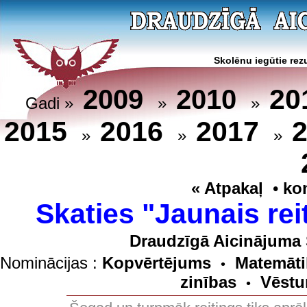
Skolēnu iegūtie rezu
20
2009
2010
Gadi »
»
»
2015
2016
2017
»
»
»
« Atpakaļ
•
ko
Skaties "Jaunais rei
Draudzīgā Aicinājuma 
Nominācijas :
Kopvērtējums
Matemāti
•
zinības
Vēstu
•