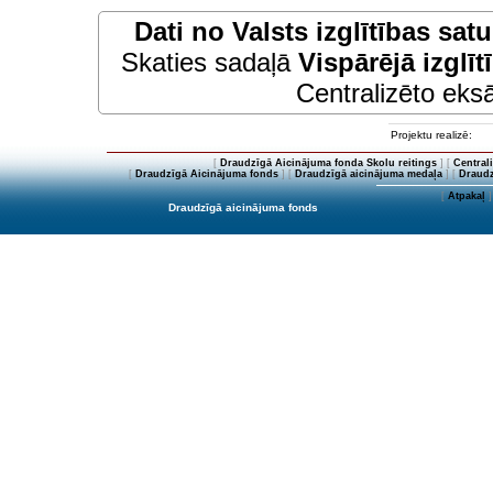
Dati no
Valsts izglītības sat
Skaties sadaļā
Vispārējā izglīt
Centralizēto eksā
Projektu realizē:
[
Draudzīgā Aicinājuma fonda Skolu reitings
] [
Central
[
Draudzīgā Aicinājuma fonds
] [
Draudzīgā aicinājuma medaļa
] [
Draudz
[
Atpakaļ
]
Draudzīgā aicinājuma fonds