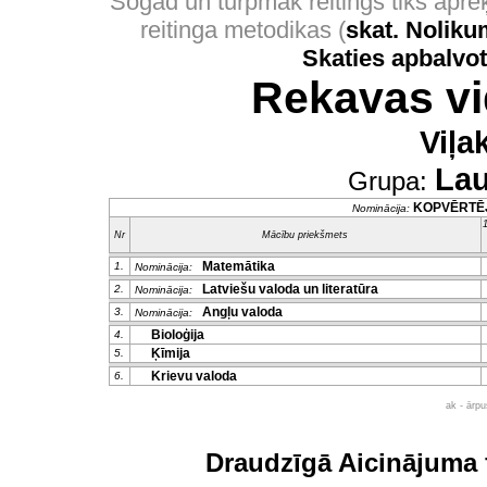
Šogad un turpmāk reitings tiks apr
reitinga metodikas (
skat. Nolik
Skaties apbalvo
Rekavas vi
Viļa
Lau
Grupa:
KOPVĒRTĒ
Nominācija:
1
Nr
Mācību priekšmets
Matemātika
1.
Nominācija:
Latviešu valoda un literatūra
2.
Nominācija:
Angļu valoda
3.
Nominācija:
Bioloģija
4.
Ķīmija
5.
Krievu valoda
6.
ak - ārp
Draudzīgā Aicinājuma 