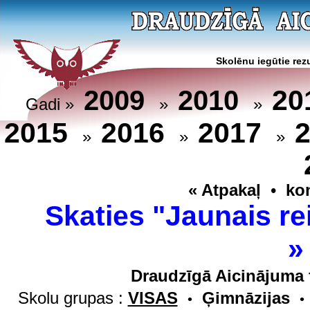
Skolēnu iegūtie rezu
20
2009
2010
Gadi »
»
»
2015
2016
2017
»
»
»
« Atpakaļ
•
ko
Skaties "Jaunais re
Draudzīgā Aicinājuma 
Skolu grupas :
VISAS
Ģimnāzijas
•
•