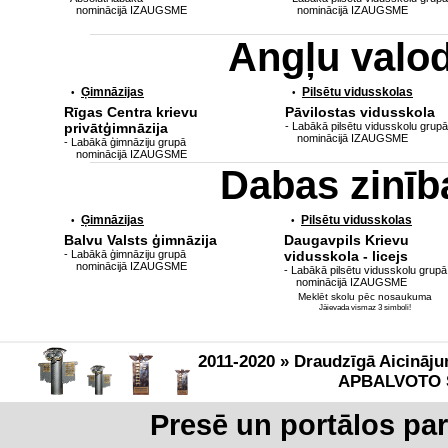
nominācijā IZAUGSME
nominācijā IZAUGSME
Angļu valo
Ģimnāzijas
Pilsētu vidusskolas
•
•
Rīgas Centra krievu
Pāvilostas vidusskola
privātģimnāzija
- Labākā pilsētu vidusskolu grupā
nominācijā IZAUGSME
- Labākā ģimnāziju grupā
nominācijā IZAUGSME
Dabas zinī
Ģimnāzijas
Pilsētu vidusskolas
•
•
Balvu Valsts ģimnāzija
Daugavpils Krievu
- Labākā ģimnāziju grupā
vidusskola - licejs
nominācijā IZAUGSME
- Labākā pilsētu vidusskolu grupā
nominācijā IZAUGSME
Meklēt skolu pēc nosaukuma
Jāievada vismaz 3 simboli!
2011-2020 » Draudzīgā Aicināju
APBALVOTO 
Presē un portālos pa