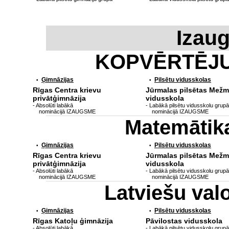
Izau
KOPVĒRTĒJ
Ģimnāzijas
Pilsētu vidusskolas
•
•
Rīgas Centra krievu
Jūrmalas pilsētas Mežm
privātģimnāzija
vidusskola
- Absolūti labākā
- Labākā pilsētu vidusskolu grupā
nominācijā IZAUGSME
nominācijā IZAUGSME
Matemātik
Ģimnāzijas
Pilsētu vidusskolas
•
•
Rīgas Centra krievu
Jūrmalas pilsētas Mežm
privātģimnāzija
vidusskola
- Absolūti labākā
- Labākā pilsētu vidusskolu grupā
nominācijā IZAUGSME
nominācijā IZAUGSME
Latviešu va
Ģimnāzijas
Pilsētu vidusskolas
•
•
Rīgas Katoļu ģimnāzija
Pāvilostas vidusskola
- Absolūti labākā
- Labākā pilsētu vidusskolu grupā