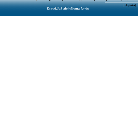
[
Atpakaļ
]
Draudzīgā aicinājuma fonds