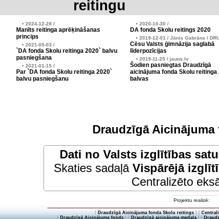
reitingu
• 2024-12-28 /
• 2020-10-30 /
Manīts reitinga aprēķināšanas
DA fonda Skolu reitings 2020
princips
• 2019-12-01 / Jānis Gabrāns / DR
Cēsu Valsts ģimnāzija saglabā
• 2021-05-03 /
`DA fonda Skolu reitinga 2020` balvu
līderpozīcijas
pasniegšana
• 2019-11-25 / jauns.lv
Šodien pasniegtas Draudzīgā
• 2021-01-15 /
Par `DA fonda Skolu reitinga 2020`
aicinājuma fonda Skolu reitinga
balvu pasniegšanu
balvas
Draudzīgā Aicinājuma 
Dati no
Valsts izglītības sat
Skaties sadaļā
Vispārējā izglīt
Centralizēto eksā
Projektu realizē:
[
Draudzīgā Aicinājuma fonda Skolu reitings
] [
Central
[
Draudzīgā Aicinājuma fonds
] [
Draudzīgā aicinājuma medaļa
] [
Draudz