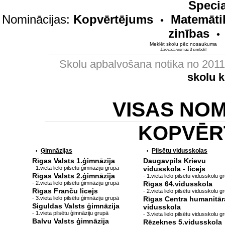
Specia
Nominācijas:
Kopvērtējums
Matemāti
•
zinības
•
Meklēt skolu pēc nosaukuma
Jāievada vismaz 3 simboli!
Skolu apbalvošana notika no 201
skolu 
VISAS NO
KOPVĒR
Ģimnāzijas
Pilsētu vidusskolas
•
•
Rīgas Valsts 1.ģimnāzija
Daugavpils Krievu
- 1.vieta lielo pilsētu ģimnāziju grupā
vidusskola - licejs
Rīgas Valsts 2.ģimnāzija
- 1.vieta lielo pilsētu vidusskolu g
- 2.vieta lielo pilsētu ģimnāziju grupā
Rīgas 64.vidusskola
Rīgas Franču licejs
- 2.vieta lielo pilsētu vidusskolu g
- 3.vieta lielo pilsētu ģimnāziju grupā
Rīgas Centra humanitār
Siguldas Valsts ģimnāzija
vidusskola
- 1.vieta pilsētu ģimnāziju grupā
- 3.vieta lielo pilsētu vidusskolu g
Balvu Valsts ģimnāzija
Rēzeknes 5.vidusskola