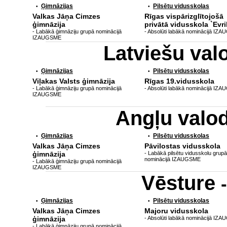
Ģimnāzijas
Pilsētu vidusskolas
•
•
Valkas Jāņa Cimzes
Rīgas vispārizglītojošā
ģimnāzija
privātā vidusskola `Evri
- Labākā ģimnāziju grupā nominācijā
- Absolūti labākā nominācijā IZ
IZAUGSME
Latviešu va
Ģimnāzijas
Pilsētu vidusskolas
•
•
Viļakas Valsts ģimnāzija
Rīgas 19.vidusskola
- Labākā ģimnāziju grupā nominācijā
- Absolūti labākā nominācijā IZ
IZAUGSME
Angļu valo
Ģimnāzijas
Pilsētu vidusskolas
•
•
Valkas Jāņa Cimzes
Pāvilostas vidusskola
ģimnāzija
- Labākā pilsētu vidusskolu grupā
nominācijā IZAUGSME
- Labākā ģimnāziju grupā nominācijā
IZAUGSME
Vēsture
Ģimnāzijas
Pilsētu vidusskolas
•
•
Valkas Jāņa Cimzes
Majoru vidusskola
ģimnāzija
- Absolūti labākā nominācijā IZ
- Labākā ģimnāziju grupā nominācijā