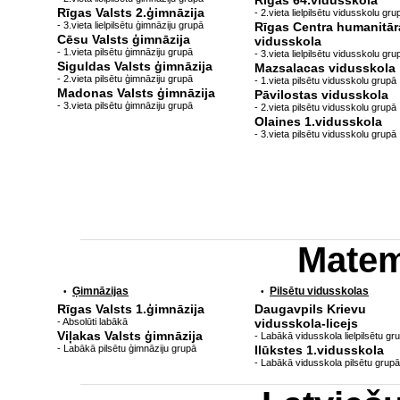
Rīgas 64.vidusskola
Rīgas Valsts 2.ģimnāzija
- 2.vieta lielpilsētu vidusskolu gru
- 3.vieta lielpilsētu ģimnāziju grupā
Rīgas Centra humanitār
Cēsu Valsts ģimnāzija
vidusskola
- 1.vieta pilsētu ģimnāziju grupā
- 3.vieta lielpilsētu vidusskolu gru
Siguldas Valsts ģimnāzija
Mazsalacas vidusskola
- 2.vieta pilsētu ģimnāziju grupā
- 1.vieta pilsētu vidusskolu grupā
Madonas Valsts ģimnāzija
Pāvilostas vidusskola
- 3.vieta pilsētu ģimnāziju grupā
- 2.vieta pilsētu vidusskolu grupā
Olaines 1.vidusskola
- 3.vieta pilsētu vidusskolu grupā
Matem
Ģimnāzijas
Pilsētu vidusskolas
•
•
Rīgas Valsts 1.ģimnāzija
Daugavpils Krievu
- Absolūti labākā
vidusskola-licejs
Viļakas Valsts ģimnāzija
- Labākā vidusskola lielpilsētu gr
- Labākā pilsētu ģimnāziju grupā
Ilūkstes 1.vidusskola
- Labākā vidusskola pilsētu grupā