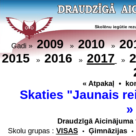
Skolēnu iegūtie rezu
20
2009
2010
Gadi »
»
»
2015
2016
2017
»
»
»
« Atpakaļ
•
ko
Skaties "Jaunais re
Draudzīgā Aicinājuma 
Skolu grupas :
VISAS
Ģimnāzijas
•
•