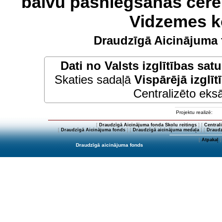
balvu pasniegšanas cere
Vidzemes k
Draudzīgā Aicinājuma 
Dati no
Valsts izglītības sat
Skaties sadaļā
Vispārējā izglīt
Centralizēto eksā
Projektu realizē:
[
Draudzīgā Aicinājuma fonda Skolu reitings
] [
Central
[
Draudzīgā Aicinājuma fonds
] [
Draudzīgā aicinājuma medaļa
] [
Draudz
[
Atpakaļ
]
Draudzīgā aicinājuma fonds