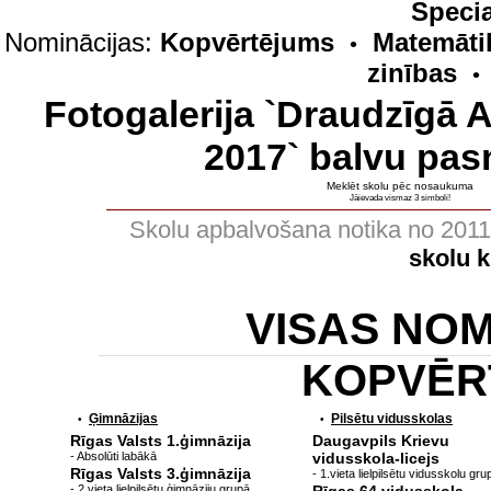
Specia
Nominācijas:
Kopvērtējums
Matemāti
•
zinības
•
Fotogalerija `Draudzīgā 
2017` balvu pas
Meklēt skolu pēc nosaukuma
Jāievada vismaz 3 simboli!
Skolu apbalvošana notika no 201
skolu 
VISAS NO
KOPVĒR
Ģimnāzijas
Pilsētu vidusskolas
•
•
Rīgas Valsts 1.ģimnāzija
Daugavpils Krievu
- Absolūti labākā
vidusskola-licejs
Rīgas Valsts 3.ģimnāzija
- 1.vieta lielpilsētu vidusskolu gru
- 2.vieta lielpilsētu ģimnāziju grupā