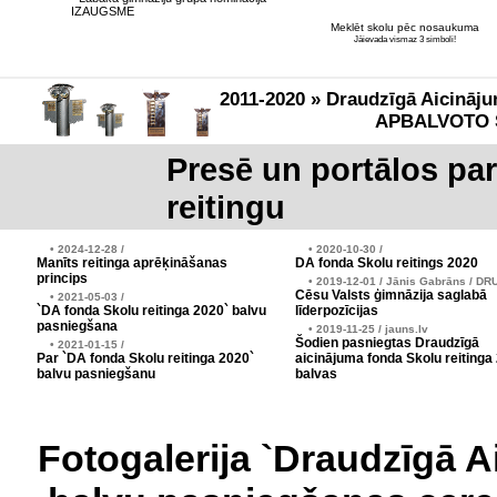
IZAUGSME
Meklēt skolu pēc nosaukuma
Jāievada vismaz 3 simboli!
2011-2020 » Draudzīgā Aicināju
APBALVOTO 
Presē un portālos pa
reitingu
• 2024-12-28 /
• 2020-10-30 /
Manīts reitinga aprēķināšanas
DA fonda Skolu reitings 2020
princips
• 2019-12-01 / Jānis Gabrāns / DR
Cēsu Valsts ģimnāzija saglabā
• 2021-05-03 /
`DA fonda Skolu reitinga 2020` balvu
līderpozīcijas
pasniegšana
• 2019-11-25 / jauns.lv
Šodien pasniegtas Draudzīgā
• 2021-01-15 /
Par `DA fonda Skolu reitinga 2020`
aicinājuma fonda Skolu reitinga
balvu pasniegšanu
balvas
Fotogalerija `Draudzīgā A