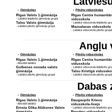
Latvieš
Ģimnāzijas
Pilsētu vidusskolas
•
•
Rīgas Valsts 1.ģimnāzija
Rīgas Centra humanitār
- Labākā lielpilsētu ģimnāziju grupā
vidusskola
Talsu Valsts ģimnāzija
- Labākā vidusskola lielpilsētu gr
- Labākā pilsētu ģimnāziju grupā
Mazsalacas vidusskola
- Labākā vidusskola pilsētu grupā
Angļu 
Ģimnāzijas
Pilsētu vidusskolas
•
•
Rīgas Valsts 1.ģimnāzija
Rīgas Centra humanitār
- Absolūti labākā
vidusskola
Gulbenes novada valsts
- Labākā vidusskola lielpilsētu gr
ģimnāzija
Talsu Kristīgā vidussko
- Labākā pilsētu ģimnāziju grupā
- Labākā vidusskola pilsētu grupā
Dabas 
Ģimnāzijas
Pilsētu vidusskolas
•
•
Rīgas Valsts 1.ģimnāzija
Daugavpils Krievu
- Absolūti labākā
vidusskola-licejs
Ernsta Glika Alūksnes Valsts
- Labākā vidusskola lielpilsētu gr
ģimnāzija
Brocēnu vidusskola