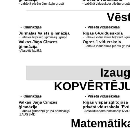
- Labākā pilsētu ģimnāziju grupā
- Labākā vidusskola pilsētu grupā
Vēs
Ģimnāzijas
Pilsētu vidusskolas
•
•
Jūrmalas Valsts ģimnāzija
Rīgas 64.vidusskola
- Labākā lielpilsētu ģimnāziju grupā
- Labākā vidusskola lielpilsētu gr
Valkas Jāņa Cimzes
Ogres 1.vidusskola
ģimnāzija
- Labākā vidusskola pilsētu grupā
- Absolūti labākā
Izau
KOPVĒRTĒJ
Ģimnāzijas
Pilsētu vidusskolas
•
•
Valkas Jāņa Cimzes
Rīgas vispārizglītojošā
ģimnāzija
privātā vidusskola `Evri
- Labākā ģimnāziju grupā nominācijā
- Absolūti labākā nominācijā IZ
IZAUGSME
Matemātik