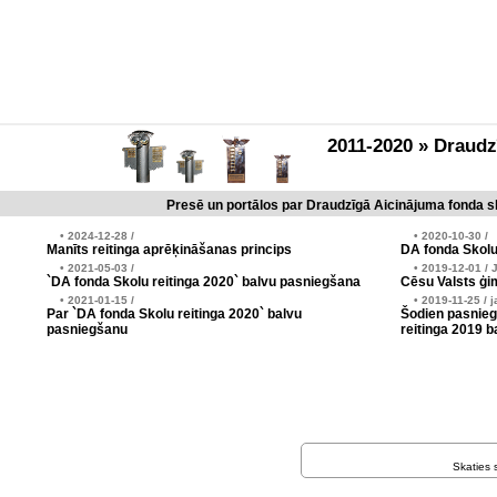
2011-2020 » Draud
Presē un portālos par Draudzīgā Aicinājuma fonda sk
• 2024-12-28 /
• 2020-10-30 /
Manīts reitinga aprēķināšanas princips
DA fonda Skolu
• 2021-05-03 /
• 2019-12-01 / 
`DA fonda Skolu reitinga 2020` balvu pasniegšana
Cēsu Valsts ģim
• 2021-01-15 /
• 2019-11-25 / j
Par `DA fonda Skolu reitinga 2020` balvu
Šodien pasnieg
pasniegšanu
reitinga 2019 b
Skaties