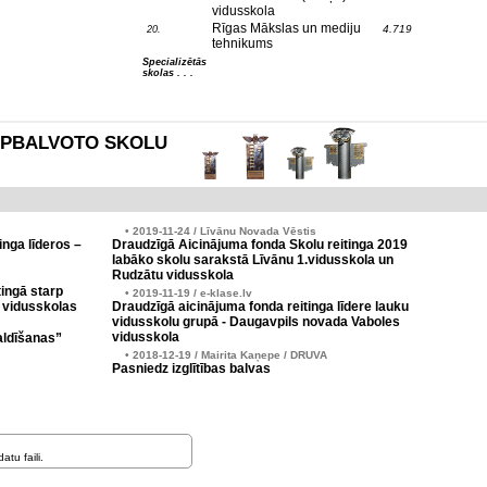
vidusskola
Rīgas Mākslas un mediju
4.719
20.
tehnikums
Specializētās
skolas . . .
es APBALVOTO SKOLU
• 2019-11-24 / Līvānu Novada Vēstis
inga līderos –
Draudzīgā Aicinājuma fonda Skolu reitinga 2019
labāko skolu sarakstā Līvānu 1.vidusskola un
Rudzātu vidusskola
ingā starp
• 2019-11-19 / e-klase.lv
 vidusskolas
Draudzīgā aicinājuma fonda reitinga līdere lauku
vidusskolu grupā - Daugavpils novada Vaboles
vidusskola
aldīšanas”
• 2018-12-19 / Mairita Kaņepe / DRUVA
Pasniedz izglītības balvas
tu faili.