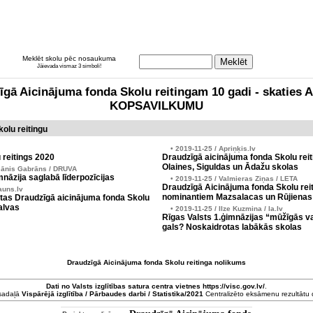
Meklēt skolu pēc nosaukuma
Jāievada vismaz 3 simboli!
zīgā Aicinājuma fonda Skolu reitingam 10 gadi - skati
KOPSAVILKUMU
olu reitingu
• 2019-11-25 / Apriņķis.lv
 reitings 2020
Draudzīgā aicinājuma fonda Skolu reit
Olaines, Siguldas un Ādažu skolas
Jānis Gabrāns / DRUVA
nāzija saglabā līderpozīcijas
• 2019-11-25 / Valmieras Ziņas / LETA
Draudzīgā Aicinājuma fonda Skolu reit
auns.lv
nominantiem Mazsalacas un Rūjienas
tas Draudzīgā aicinājuma fonda Skolu
alvas
• 2019-11-25 / Ilze Kuzmina / la.lv
Rīgas Valsts 1.ģimnāzijas “mūžīgās v
gals? Noskaidrotas labākās skolas
Draudzīgā Aicinājuma fonda Skolu reitinga nolikums
Dati no
Valsts izglītības satura centra
vietnes https://visc.gov.lv/
.
 sadaļā
Vispārējā izglītība / Pārbaudes darbi / Statistika/2021
Centralizēto eksāmenu rezultātu da