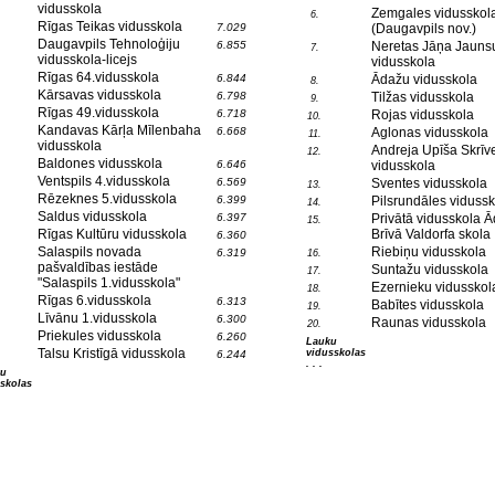
vidusskola
Zemgales vidusskol
6.
Rīgas Teikas vidusskola
7.029
(Daugavpils nov.)
Daugavpils Tehnoloģiju
6.855
Neretas Jāņa Jauns
7.
vidusskola-licejs
vidusskola
Rīgas 64.vidusskola
6.844
Ādažu vidusskola
8.
Kārsavas vidusskola
6.798
Tilžas vidusskola
9.
Rīgas 49.vidusskola
6.718
Rojas vidusskola
10.
Kandavas Kārļa Mīlenbaha
6.668
Aglonas vidusskola
11.
vidusskola
Andreja Upīša Skrīv
12.
Baldones vidusskola
6.646
vidusskola
Ventspils 4.vidusskola
6.569
Sventes vidusskola
13.
Rēzeknes 5.vidusskola
6.399
Pilsrundāles vidussk
14.
Saldus vidusskola
6.397
Privātā vidusskola 
15.
Rīgas Kultūru vidusskola
Brīvā Valdorfa skola
6.360
Salaspils novada
Riebiņu vidusskola
6.319
16.
pašvaldības iestāde
Suntažu vidusskola
17.
"Salaspils 1.vidusskola"
Ezernieku vidusskol
18.
Rīgas 6.vidusskola
6.313
Babītes vidusskola
19.
Līvānu 1.vidusskola
6.300
Raunas vidusskola
20.
Priekules vidusskola
6.260
Lauku
Talsu Kristīgā vidusskola
vidusskolas
6.244
. . .
tu
skolas