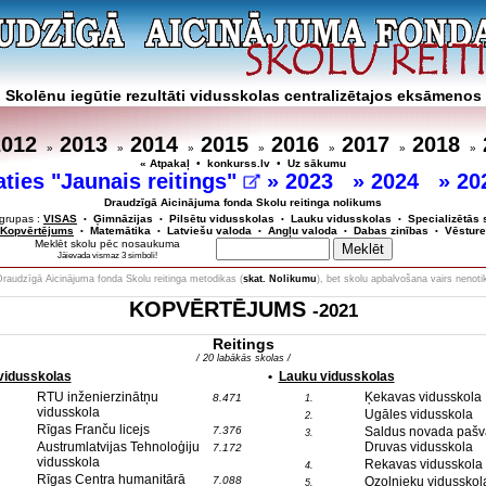
Skolēnu iegūtie rezultāti vidusskolas centralizētajos eksāmenos
2012
2013
2014
2015
2016
2017
2018
»
»
»
»
»
»
»
« Atpakaļ
•
konkurss.lv
•
Uz sākumu
aties "Jaunais reitings"
»
2023
»
2024
»
20
Draudzīgā Aicinājuma fonda Skolu reitinga nolikums
grupas :
VISAS
Ģimnāzijas
Pilsētu vidusskolas
Lauku vidusskolas
Specializētās 
•
•
•
•
Kopvērtējums
Matemātika
Latviešu valoda
Angļu valoda
Dabas zinības
Vēsture
•
•
•
•
•
Meklēt skolu pēc nosaukuma
Jāievada vismaz 3 simboli!
Draudzīgā Aicinājuma fonda Skolu reitinga metodikas (
skat. Nolikumu
), bet skolu apbalvošana vairs nenoti
KOPVĒRTĒJUMS
-2021
Reitings
/ 20 labākās skolas /
 vidusskolas
•
Lauku vidusskolas
RTU inženierzinātņu
Ķekavas vidusskola
8.471
1.
vidusskola
Ugāles vidusskola
2.
Rīgas Franču licejs
7.376
Saldus novada pašv
3.
Austrumlatvijas Tehnoloģiju
Druvas vidusskola
7.172
vidusskola
Rekavas vidusskola
4.
Rīgas Centra humanitārā
7.088
Ozolnieku vidusskol
5.