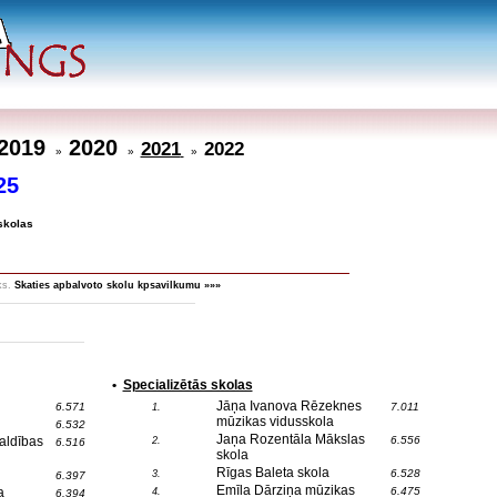
2019
2020
2021
2022
»
»
»
25
skolas
ks.
Skaties apbalvoto skolu kpsavilkumu »»»
•
Specializētās skolas
Jāņa Ivanova Rēzeknes
6.571
7.011
1.
mūzikas vidusskola
6.532
Jaņa Rozentāla Mākslas
aldības
6.556
2.
6.516
skola
Rīgas Baleta skola
6.528
3.
6.397
Emīla Dārziņa mūzikas
a
6.475
4.
6.394