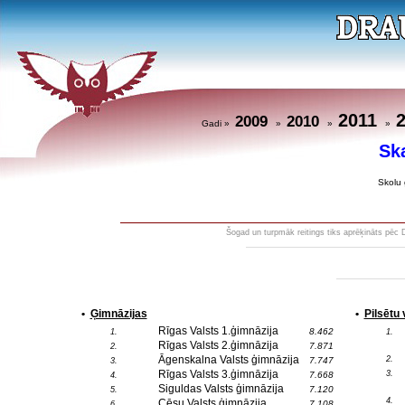
2011
2009
2010
Gadi »
»
»
»
Sk
Skolu 
Šogad un turpmāk reitings tiks aprēķināts pēc 
•
Ģimnāzijas
•
Pilsētu
Rīgas Valsts 1.ģimnāzija
8.462
1.
1.
Rīgas Valsts 2.ģimnāzija
7.871
2.
Āgenskalna Valsts ģimnāzija
2.
7.747
3.
Rīgas Valsts 3.ģimnāzija
3.
7.668
4.
Siguldas Valsts ģimnāzija
7.120
5.
4.
Cēsu Valsts ģimnāzija
7.108
6.