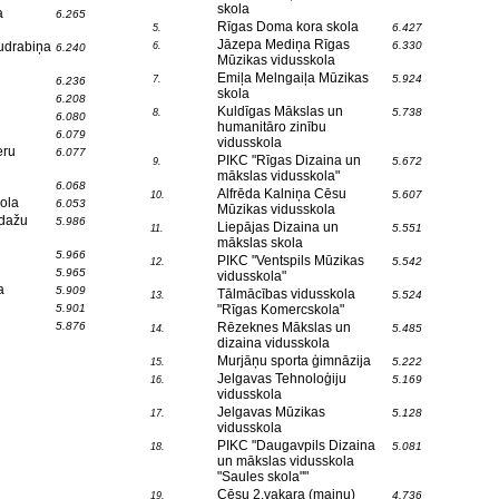
skola
a
6.265
Rīgas Doma kora skola
6.427
5.
Jāzepa Mediņa Rīgas
udrabiņa
6.330
6.
6.240
Mūzikas vidusskola
Emiļa Melngaiļa Mūzikas
5.924
7.
6.236
skola
6.208
Kuldīgas Mākslas un
5.738
8.
6.080
humanitāro zinību
6.079
vidusskola
eru
6.077
PIKC "Rīgas Dizaina un
5.672
9.
mākslas vidusskola"
6.068
Alfrēda Kalniņa Cēsu
5.607
10.
ola
6.053
Mūzikas vidusskola
Ādažu
5.986
Liepājas Dizaina un
5.551
11.
mākslas skola
5.966
PIKC "Ventspils Mūzikas
5.542
12.
5.965
vidusskola"
a
5.909
Tālmācības vidusskola
5.524
13.
5.901
"Rīgas Komercskola"
5.876
Rēzeknes Mākslas un
5.485
14.
dizaina vidusskola
Murjāņu sporta ģimnāzija
5.222
15.
Jelgavas Tehnoloģiju
5.169
16.
vidusskola
Jelgavas Mūzikas
5.128
17.
vidusskola
PIKC "Daugavpils Dizaina
5.081
18.
un mākslas vidusskola
"Saules skola""
Cēsu 2.vakara (maiņu)
4.736
19.