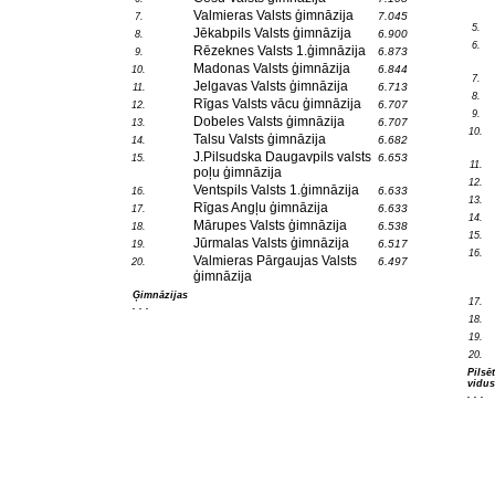
Valmieras Valsts ģimnāzija
7.045
7.
5.
Jēkabpils Valsts ģimnāzija
6.900
8.
6.
Rēzeknes Valsts 1.ģimnāzija
6.873
9.
Madonas Valsts ģimnāzija
6.844
10.
7.
Jelgavas Valsts ģimnāzija
6.713
11.
8.
Rīgas Valsts vācu ģimnāzija
6.707
12.
9.
Dobeles Valsts ģimnāzija
6.707
13.
10.
Talsu Valsts ģimnāzija
6.682
14.
J.Pilsudska Daugavpils valsts
6.653
15.
11.
poļu ģimnāzija
12.
Ventspils Valsts 1.ģimnāzija
6.633
16.
13.
Rīgas Angļu ģimnāzija
6.633
17.
14.
Mārupes Valsts ģimnāzija
6.538
18.
15.
Jūrmalas Valsts ģimnāzija
6.517
19.
16.
Valmieras Pārgaujas Valsts
6.497
20.
ģimnāzija
Ģimnāzijas
17.
. . .
18.
19.
20.
Pilsē
vidus
. . .