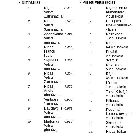
•
Ģimnāzijas
•
Pilsētu vidusskolas
Rīgas
Rīgas Centra
8.444
1.
1.
Valsts
humanitārā
1.ģimnāzija
vidusskola
Rīgas
Daugavpils
7.575
2.
2.
Valsts
Krievu vidusskol
3.ģimnāzija
- licejs
Āgenskalna
Rēzeknes
7.471
3.
3.
Valsts
1.vidusskola
ģimnāzija
Rīgas
4.
Rīgas
64.vidusskola
7.406
4.
Franču
Privātā
5.
licejs
vidusskola
Siguldas
"Patnis"
7.302
5.
Valsts
Rēzeknes
6.
ģimnāzija
5.vidusskola
Rīgas
7.294
Rīgas
6.
7.
Valsts
49.vidusskola
2.ģimnāzija
Ilūkstes
8.
Rīgas
7.052
1.vidusskola
7.
Angļu
Talsu Kristīgā
9.
ģimnāzija
vidusskola
Ventspils
6.996
8.
Piltenes
10.
1.ģimnāzija
vidusskola
Daugavpils
6.973
9.
Ķeguma
11.
Valsts
komercnovirzien
ģimnāzija
vidusskola
Madonas
6.910
10.
Skrundas
12.
Valsts
vidusskola
ģimnāzija
Rīgas Teikas
13.