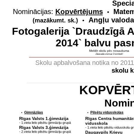
Specia
Nominācijas:
Kopvērtējums
Matem
•
Angļu valoda
(mazākumt. sk.)
•
Fotogalerija `Draudzīgā 
2014` balvu pas
Meklēt skolu pēc nosaukuma
Jāievada vismaz 3 simboli!
Skolu apbalvošana notika no 201
skolu 
KOPVĒR
Nomin
Ģimnāzijas
Pilsētu vidusskolas
•
•
Rīgas Valsts 1.ģimnāzija
Rīgas Centra humanitār
- 1.vieta lielo pilsētu ģimnāziju grupā
vidusskola
Rīgas Valsts 3.ģimnāzija
- 1.vieta lielo pilsētu vidusskolu g
- 2.vieta lielo pilsētu ģimnāziju grupā
Daugavpils Krievu