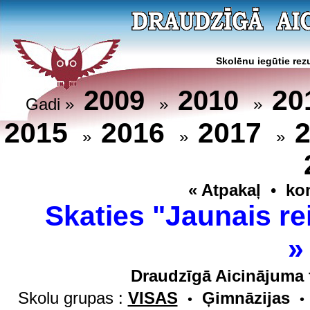
Skolēnu iegūtie rezu
20
2009
2010
Gadi »
»
»
2015
2016
2017
»
»
»
« Atpakaļ
•
ko
Skaties "Jaunais re
Draudzīgā Aicinājuma 
Skolu grupas :
VISAS
Ģimnāzijas
•
•