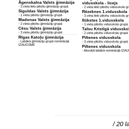
Āgenskalna Valsts ģimnāzija
vidusskola - licejs
- 3.vieta lielo pilsētu ģimnāziju grupā
- 2.vieta lielo pilsētu vidusskolu g
Siguldas Valsts ģimnāzija
Rēzeknes 1.vidusskola
- 1.vieta pilsētu ģimnāziju grupā
- 3.vieta lielo pilsētu vidusskolu g
Madonas Valsts ģimnāzija
Ilūkstes 1.vidusskola
- 2.vieta pilsētu ģimnāziju grupā
- 1.vieta pilsētu vidusskolu grupā
Cēsu Valsts ģimnāzija
Talsu Kristīgā vidussko
- 3.vieta pilsētu ģimnāziju grupā
- 2.vieta pilsētu vidusskolu grupā
Rīgas Katoļu ģimnāzija
Piltenes vidusskola
- Labākā ģimnāziju grupā nominācijā
- 3.vieta pilsētu vidusskolu grupā
IZAUGSME
Piltenes vidusskola
- Absolūti labākā nominācijā IZ
/ 20 l