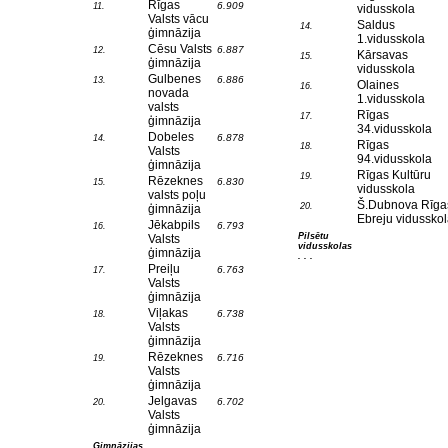
Rīgas
6.909
11.
vidusskola
Valsts vācu
Saldus
14.
ģimnāzija
1.vidusskola
Cēsu Valsts
6.887
12.
Kārsavas
15.
ģimnāzija
vidusskola
Gulbenes
6.886
13.
Olaines
16.
novada
1.vidusskola
valsts
Rīgas
17.
ģimnāzija
34.vidusskola
Dobeles
6.878
14.
Rīgas
18.
Valsts
94.vidusskola
ģimnāzija
Rīgas Kultūru
19.
Rēzeknes
6.830
15.
vidusskola
valsts poļu
Š.Dubnova Rīga
20.
ģimnāzija
Ebreju vidussko
Jēkabpils
6.793
16.
Pilsētu
Valsts
vidusskolas
ģimnāzija
. . .
Preiļu
6.763
17.
Valsts
ģimnāzija
Viļakas
6.738
18.
Valsts
ģimnāzija
Rēzeknes
6.716
19.
Valsts
ģimnāzija
Jelgavas
6.702
20.
Valsts
ģimnāzija
Ģimnāzijas