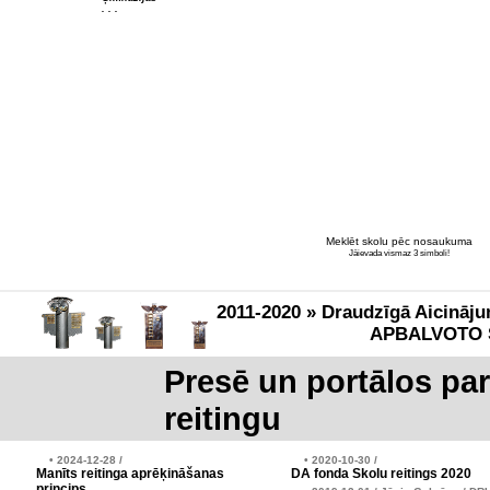
. . .
Meklēt skolu pēc nosaukuma
Jāievada vismaz 3 simboli!
2011-2020 » Draudzīgā Aicināju
APBALVOTO 
Presē un portālos pa
reitingu
• 2024-12-28 /
• 2020-10-30 /
Manīts reitinga aprēķināšanas
DA fonda Skolu reitings 2020
princips