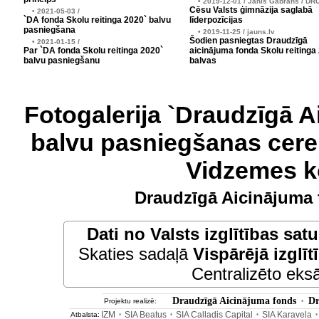
• 2019-12-01 / Jānis Gabrāns / DR
Cēsu Valsts ģimnāzija saglabā
• 2021-05-03 /
`DA fonda Skolu reitinga 2020` balvu
līderpozīcijas
pasniegšana
• 2019-11-25 / jauns.lv
Šodien pasniegtas Draudzīgā
• 2021-01-15 /
Par `DA fonda Skolu reitinga 2020`
aicinājuma fonda Skolu reitinga
balvu pasniegšanu
balvas
Fotogalerija `Draudzīgā A
balvu pasniegšanas cere
Vidzemes k
Draudzīgā Aicinājuma 
Dati no
Valsts izglītības sat
Skaties sadaļā
Vispārējā izglīt
Centralizēto eksā
Draudzīgā Aicinājuma fonds
Dr
Projektu realizē:
•
IZM
SIA Beatus
SIA Calladis Capital
SIA Karavela
Atbalsta:
•
•
•