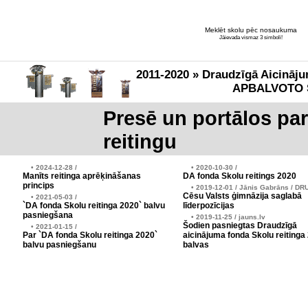
Meklēt skolu pēc nosaukuma
Jāievada vismaz 3 simboli!
2011-2020 » Draudzīgā Aicināju
APBALVOTO 
Presē un portālos pa
reitingu
• 2024-12-28 /
• 2020-10-30 /
Manīts reitinga aprēķināšanas
DA fonda Skolu reitings 2020
princips
• 2019-12-01 / Jānis Gabrāns / DR
Cēsu Valsts ģimnāzija saglabā
• 2021-05-03 /
`DA fonda Skolu reitinga 2020` balvu
līderpozīcijas
pasniegšana
• 2019-11-25 / jauns.lv
Šodien pasniegtas Draudzīgā
• 2021-01-15 /
Par `DA fonda Skolu reitinga 2020`
aicinājuma fonda Skolu reitinga
balvu pasniegšanu
balvas