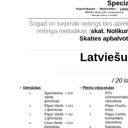
Specia
Kopvērtējums
Matemātika
Latvi
•
•
Meklēt skolu pēc nosaukuma
Jāievada vismaz 3 simboli!
Šogad un turpmāk reitings tiks apr
reitinga metodikas (
skat. Nolik
Skaties apbalvo
Latvieš
/ 20 l
•
Ģimnāzijas
•
Pilsētu vidusskolas
Āgenskalna
RTU
7.955
1.
1.
Valsts
inženierzinātņ
ģimnāzija
vidusskola
Rīgas Valsts
Rīgas Franču
7.943
2.
2.
1.ģimnāzija
licejs
Rīgas Valsts
Rīgas Centra
7.782
3.
3.
2.ģimnāzija
humanitārā
vidusskola
Cēsu Valsts
7.620
4.
ģimnāzija
Kandavas
4.