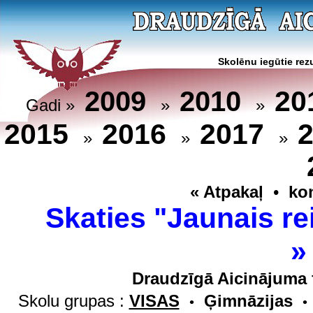
Skolēnu iegūtie rezu
20
2009
2010
Gadi »
»
»
2015
2016
2017
»
»
»
« Atpakaļ
•
ko
Skaties "Jaunais re
Draudzīgā Aicinājuma 
Skolu grupas :
VISAS
Ģimnāzijas
•
•