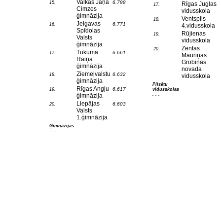
Valkas Jāņa
6.798
15.
Rīgas Juglas
17.
Cimzes
vidusskola
ģimnāzija
Ventspils
18.
Jelgavas
6.771
16.
4.vidusskola
Spīdolas
Rūjienas
19.
Valsts
vidusskola
ģimnāzija
Zentas
20.
Tukuma
6.661
17.
Mauriņas
Raiņa
Grobiņas
ģimnāzija
novada
Ziemeļvalstu
6.632
18.
vidusskola
ģimnāzija
Pilsētu
Rīgas Angļu
6.617
19.
vidusskolas
. . .
ģimnāzija
Liepājas
6.603
20.
Valsts
1.ģimnāzija
Ģimnāzijas
. . .