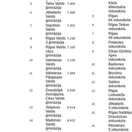
Kārļa
Talsu Valsts
7.406
5.
Mīlenbaha
ģimnāzija
vidusskola
Jēkabpils
7.368
6.
Rīgas
Valsts
5.
64.vidusskola
ģimnāzija
Rīgas Teikas
Siguldas
6.
7.301
7.
vidusskola
Valsts
ģimnāzija
Rīgas
7.
49.vidusskola
Rīgas Valsts
7.238
8.
3.ģimnāzija
Priekules
8.
vidusskola
Rīgas Valsts
7.165
9.
vācu
Dāvja Ozoliņa
9.
ģimnāzija
Apes
vidusskola
Valmieras
7.109
10.
Valsts
Baldones
10.
ģimnāzija
vidusskola
Valmieras
Brocēnu
7.065
11.
11.
Pārgaujas
vidusskola
Valsts
Saldus
12.
ģimnāzija
vidusskola
Draudzīgā
6.936
Rīgas
12.
13.
Aicinājuma
Lietuviešu
Cēsu Valsts
vidusskola
ģimnāzija
Jēkabpils
14.
Jelgavas
6.914
3.vidusskola
13.
Valsts
Rīgas Natālija
15.
ģimnāzija
Draudziņas
Madonas
6.912
vidusskola
14.
Valsts
Rēzeknes
16.
ģimnāzija
5.vidusskola