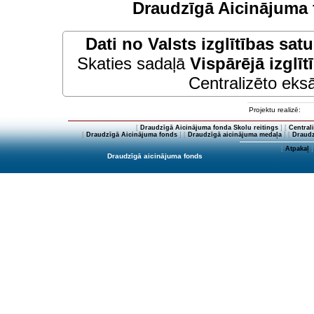
Draudzīgā Aicinājuma 
Dati no
Valsts izglītības sat
Skaties sadaļā
Vispārējā izglīt
Centralizēto eksā
Projektu realizē:
[
Draudzīgā Aicinājuma fonda Skolu reitings
] [
Central
[
Draudzīgā Aicinājuma fonds
] [
Draudzīgā aicinājuma medaļa
] [
Draudz
[
Atpakaļ
]
Draudzīgā aicinājuma fonds